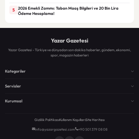
2026 Emekli Zammı: Taban Maaş Bilgileri ve 20 Bin Lira
5
Ödeme Hesaplama!
Yazar Gazetesi
Yazar Gazetesi - Türkiye ve dünyadan son dakika haberler, gündem, ekonomi,
spor, magazin haberleri
Kategoriler
Servisler
Kurumsal
Gizlilik Politikası
Kullanım Koşulları
Site Haritası
info@yazargazetesi.com
+90 501 379 08 08