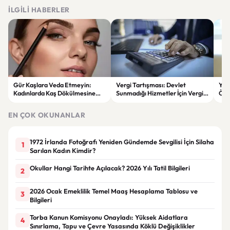
İLGILI HABERLER
Gür Kaşlara Veda Etmeyin:
Vergi Tartışması: Devlet
YEN
Kadınlarda Kaş Dökülmesine
Sunmadığı Hizmetler İçin Vergi
Öne
Karşı Etkili Çözümler
Alabilir mi?
oyl
ver
EN ÇOK OKUNANLAR
1972 İrlanda Fotoğrafı Yeniden Gündemde Sevgilisi İçin Silaha
1
Sarılan Kadın Kimdir?
Okullar Hangi Tarihte Açılacak? 2026 Yılı Tatil Bilgileri
2
2026 Ocak Emeklilik Temel Maaş Hesaplama Tablosu ve
3
Bilgileri
Torba Kanun Komisyonu Onayladı: Yüksek Aidatlara
4
Sınırlama, Tapu ve Çevre Yasasında Köklü Değişiklikler