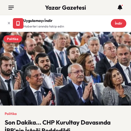
Yazar Gazetesi
Uygulamayı İndir
İndir
Haberleri anında takip edin
Politika
Politika
Son Dakika... CHP Kurultay Davasında
İBB'nin İsteği Reddedildi