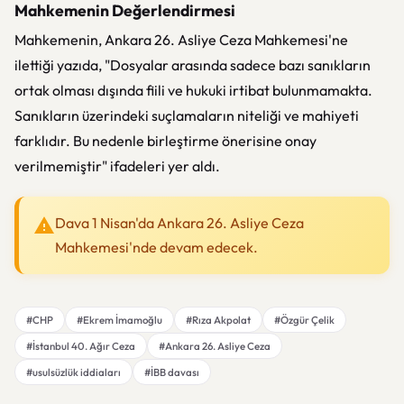
Mahkemenin Değerlendirmesi
Mahkemenin, Ankara 26. Asliye Ceza Mahkemesi'ne
ilettiği yazıda, "Dosyalar arasında sadece bazı sanıkların
ortak olması dışında fiili ve hukuki irtibat bulunmamakta.
Sanıkların üzerindeki suçlamaların niteliği ve mahiyeti
farklıdır. Bu nedenle birleştirme önerisine onay
verilmemiştir" ifadeleri yer aldı.
Dava 1 Nisan'da Ankara 26. Asliye Ceza
Mahkemesi'nde devam edecek.
#CHP
#Ekrem İmamoğlu
#Rıza Akpolat
#Özgür Çelik
#İstanbul 40. Ağır Ceza
#Ankara 26. Asliye Ceza
#usulsüzlük iddiaları
#İBB davası