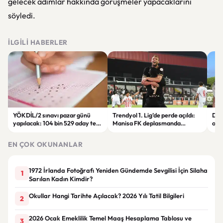
gelecek adımlar hakkında görüşmeler yapacaklarını
söyledi.
İLGILI HABERLER
YÖKDİL/2 sınavı pazar günü
Trendyol 1. Lig’de perde açıldı:
Dem
yapılacak: 104 bin 529 aday ter
Manisa FK deplasmanda
orta
dökecek
Boluspor’u mağlup etti
gün
EN ÇOK OKUNANLAR
1972 İrlanda Fotoğrafı Yeniden Gündemde Sevgilisi İçin Silaha
1
Sarılan Kadın Kimdir?
Okullar Hangi Tarihte Açılacak? 2026 Yılı Tatil Bilgileri
2
2026 Ocak Emeklilik Temel Maaş Hesaplama Tablosu ve
3