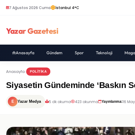
7 Ağustos 2026 Cuma
İstanbul 4°C
Yazar Gazetesi
Anasayfa
Gündem
Spor
Teknoloji
Maga
Anasayfa
POLITIKA
Siyasetin Gündeminde ‘Baskın Se
5 dk okuma
423 okunma
16 May
E
Yazar Medya
Yayınlanma: