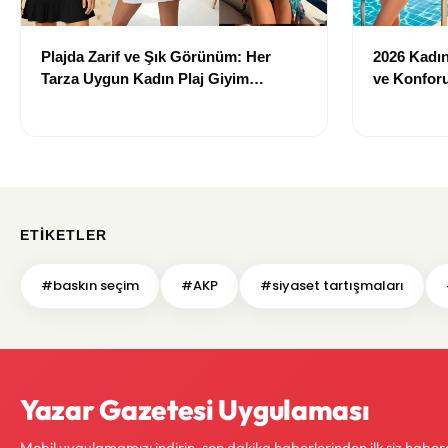
Plajda Zarif ve Şık Görünüm: Her
2026 Kadın 
Tarza Uygun Kadın Plaj Giyim
ve Konforu
Önerileri
Modeller
ETIKETLER
#baskın seçim
#AKP
#siyaset tartışmaları
Yazar Gazetesi Uygulaması
Mobil uygulamamızı indirin, son dakika haberlerinden ilk siz haber