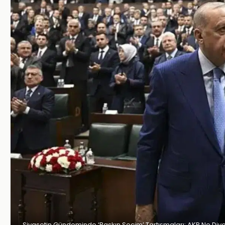
Siyasetin Gündeminde ‘Baskın Seçim’ Tartışmaları: AKP Ne Diy