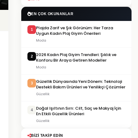
EN ÇOK OKUNANLAR
Plajda Zarif ve Şık Görünüm: Her Tarza
1
Uygun Kadın Plaj Giyim Önerileri
Moda
2026 Kadın Plaj Giyim Trendleri: Şıklık ve
2
Konforu Bir Araya Getiren Modeller
Moda
Güzellik Dünyasında Yeni Dönem: Teknoloji
3
Destekli Bakım Ürünleri ve Yenilikçi Çözümler
Güzellik
Doğal Işıltının Sırrı: Cilt, Saç ve Makyaj İçin
4
En Etkili Güzellik Ürünleri
Güzellik
BIZI TAKIP EDIN