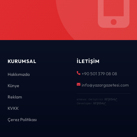
KURUMSAL
İLETIŞIM
+90 501 379 08 08
Hakkımızda
info@yazargazetesi.com
Künye
Reklam
eNews · Geliştirici
KEYDAL
·
Developer
KEYDAL
KVKK
Çerez Politikası