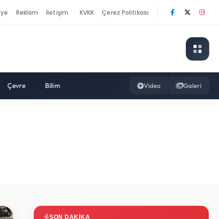
nye
Reklam
İletişim
KVKK
Çerez Politikası
|
Çevre
Bilim
Video
Galeri
SON DAKIKA