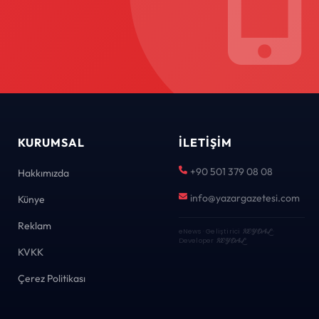
KURUMSAL
İLETIŞIM
+90 501 379 08 08
Hakkımızda
info@yazargazetesi.com
Künye
Reklam
eNews · Geliştirici
KEYDAL
·
Developer
KEYDAL
KVKK
Çerez Politikası