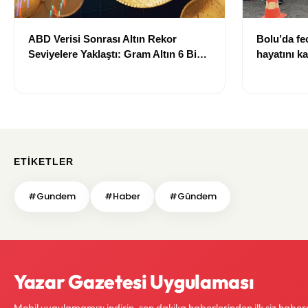
ABD Verisi Sonrası Altın Rekor
Bolu’da fec
Seviyelere Yaklaştı: Gram Altın 6 Bin
hayatını ka
700 TL Sınırında
ETIKETLER
#Gundem
#Haber
#Gündem
Yazar Gazetesi Uygulaması
Mobil uygulamamızı indirin, son dakika haberlerinden ilk siz haber