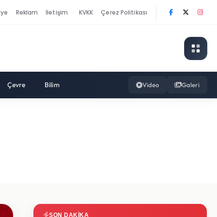
nye
Reklam
İletişim
KVKK
Çerez Politikası
|
Çevre
Bilim
Video
Galeri
SON DAKIKA