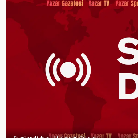
Sivas'ta sel felaketi: İki köyde büyük hasar!