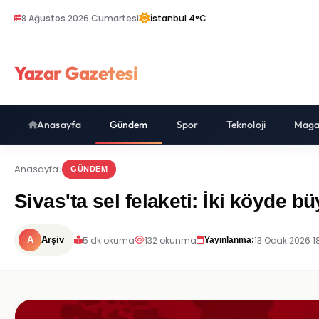
8 Ağustos 2026 Cumartesi
İstanbul 4°C
Yazar Gazetesi
Anasayfa
Gündem
Spor
Teknoloji
Maga
Anasayfa
GÜNDEM
Sivas'ta sel felaketi: İki köyde b
5 dk okuma
132 okunma
13 Ocak 2026 18
A
Arşiv
Yayınlanma: