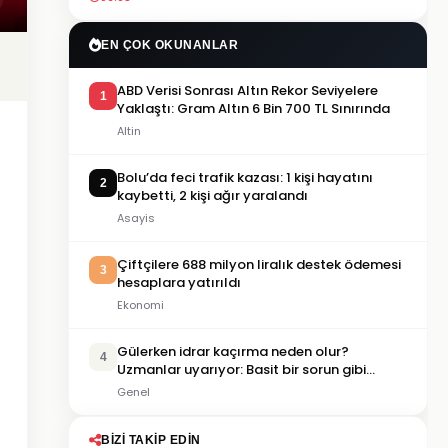
EN ÇOK OKUNANLAR
ABD Verisi Sonrası Altın Rekor Seviyelere
1
Yaklaştı: Gram Altın 6 Bin 700 TL Sınırında
Altin
Bolu’da feci trafik kazası: 1 kişi hayatını
2
kaybetti, 2 kişi ağır yaralandı
Asayis
Çiftçilere 688 milyon liralık destek ödemesi
3
hesaplara yatırıldı
Ekonomi
Gülerken idrar kaçırma neden olur?
4
Uzmanlar uyarıyor: Basit bir sorun gibi
görülmemeli
Genel
BIZI TAKIP EDIN