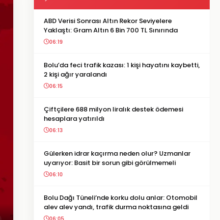
ABD Verisi Sonrası Altın Rekor Seviyelere
Yaklaştı: Gram Altın 6 Bin 700 TL Sınırında
06:19
Bolu’da feci trafik kazası: 1 kişi hayatını kaybetti,
2 kişi ağır yaralandı
06:15
Çiftçilere 688 milyon liralık destek ödemesi
hesaplara yatırıldı
06:13
Gülerken idrar kaçırma neden olur? Uzmanlar
uyarıyor: Basit bir sorun gibi görülmemeli
06:10
Bolu Dağı Tüneli’nde korku dolu anlar: Otomobil
alev alev yandı, trafik durma noktasına geldi
06:05