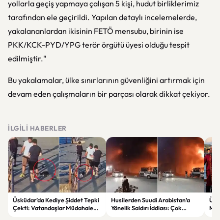
yollarla geçiş yapmaya çalışan 5 kişi, hudut birliklerimiz
tarafından ele geçirildi. Yapılan detaylı incelemelerde,
yakalananlardan ikisinin FETÖ mensubu, birinin ise
PKK/KCK-PYD/YPG terör örgütü üyesi olduğu tespit
edilmiştir."
Bu yakalamalar, ülke sınırlarının güvenliğini artırmak için
devam eden çalışmaların bir parçası olarak dikkat çekiyor.
İLGILI HABERLER
Üsküdar’da Kediye Şiddet Tepki
Husilerden Suudi Arabistan’a
Ünl
Çekti: Vatandaşlar Müdahale
Yönelik Saldırı İddiası: Çok
Mut
Etti
Sayıda Askerin Etkilendiği Öne
Erdi