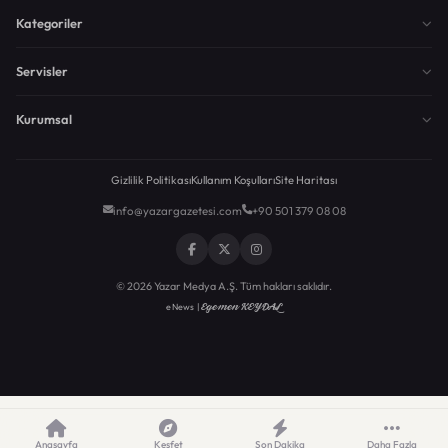
Kategoriler
Servisler
Kurumsal
Gizlilik Politikası
Kullanım Koşulları
Site Haritası
info@yazargazetesi.com
+90 501 379 08 08
© 2026 Yazar Medya A.Ş. Tüm hakları saklıdır.
Egemen KEYDAL
eNews |
Anasayfa
Keşfet
Son Dakika
Daha Fazla