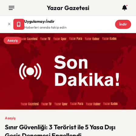
Yazar Gazetesi
Uygulamayı İndir
İndir
Haberleri anında takip edin
Asayiş
Asayiş
Sınır Güvenliği: 3 Terörist ile 5 Yasa Dışı
Geçiş Denemesi Engellendi