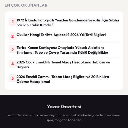
Sürüldü
EN ÇOK OKUNANLAR
1972 İrlanda Fotoğrafı Yeniden Gündemde Sevgilisi İçin Silaha
1
Sarılan Kadın Kimdir?
Okullar Hangi Tarihte Açılacak? 2026 Yılı Tatil Bilgileri
2
Torba Kanun Komisyonu Onayladı: Yüksek Aidatlara
3
Sınırlama, Tapu ve Çevre Yasasında Köklü Değişiklikler
2026 Ocak Emeklilik Temel Maaş Hesaplama Tablosu ve
4
Bilgileri
2026 Emekli Zammı: Taban Maaş Bilgileri ve 20 Bin Lira
5
Ödeme Hesaplama!
Yazar Gazetesi
Yazar Gazetesi - Türkiye ve dünyadan son dakika haberler, gündem, ekonomi,
spor, magazin haberleri