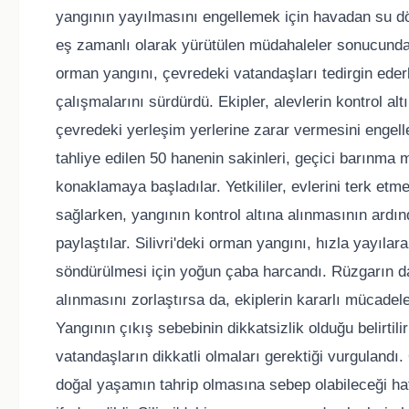
yangının yayılmasını engellemek için havadan su d
eş zamanlı olarak yürütülen müdahaleler sonucunda y
orman yangını, çevredeki vatandaşları tedirgin ed
çalışmalarını sürdürdü. Ekipler, alevlerin kontrol a
çevredeki yerleşim yerlerine zarar vermesini engelle
tahliye edilen 50 hanenin sakinleri, geçici barınma 
konaklamaya başladılar. Yetkililer, evlerini terk et
sağlarken, yangının kontrol altına alınmasının ardında
paylaştılar. Silivri'deki orman yangını, hızla yayıl
söndürülmesi için yoğun çaba harcandı. Rüzgarın da e
alınmasını zorlaştırsa da, ekiplerin kararlı mücadel
Yangının çıkış sebebinin dikkatsizlik olduğu belirti
vatandaşların dikkatli olmaları gerektiği vurgulandı
doğal yaşamın tahrip olmasına sebep olabileceği hat