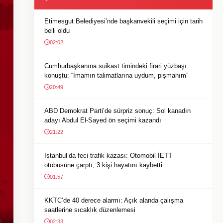
Etimesgut Belediyesi’nde başkanvekili seçimi için tarih
belli oldu
02:02
Cumhurbaşkanına suikast timindeki firari yüzbaşı
konuştu: “İmamın talimatlarına uydum, pişmanım”
20:49
ABD Demokrat Parti’de sürpriz sonuç: Sol kanadın
adayı Abdul El-Sayed ön seçimi kazandı
21:22
İstanbul’da feci trafik kazası: Otomobil İETT
otobüsüne çarptı, 3 kişi hayatını kaybetti
01:57
KKTC’de 40 derece alarmı: Açık alanda çalışma
saatlerine sıcaklık düzenlemesi
02:33