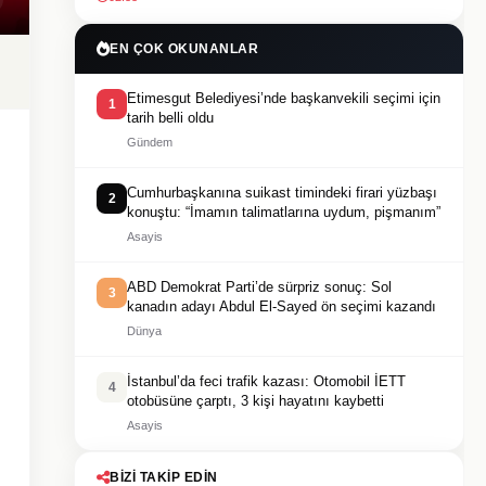
EN ÇOK OKUNANLAR
Etimesgut Belediyesi’nde başkanvekili seçimi için
1
tarih belli oldu
Gündem
Cumhurbaşkanına suikast timindeki firari yüzbaşı
2
konuştu: “İmamın talimatlarına uydum, pişmanım”
Asayis
ABD Demokrat Parti’de sürpriz sonuç: Sol
3
kanadın adayı Abdul El-Sayed ön seçimi kazandı
Dünya
İstanbul’da feci trafik kazası: Otomobil İETT
4
otobüsüne çarptı, 3 kişi hayatını kaybetti
Asayis
BIZI TAKIP EDIN