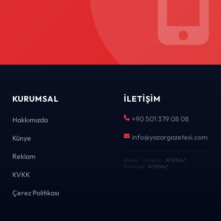
KURUMSAL
İLETIŞIM
+90 501 379 08 08
Hakkımızda
info@yazargazetesi.com
Künye
Reklam
KEYDAL
eNews · Geliştirici
·
KEYDAL
Developer
KVKK
Çerez Politikası