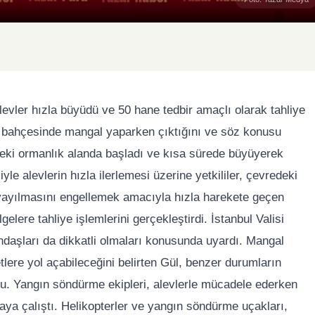
alevler hızla büyüdü ve 50 hane tedbir amaçlı olarak tahliye
nin bahçesinde mangal yaparken çıktığını ve söz konusu
i'deki ormanlık alanda başladı ve kısa sürede büyüyerek
yle alevlerin hızla ilerlemesi üzerine yetkililer, çevredeki
a yayılmasını engellemek amacıyla hızla harekete geçen
elere tahliye işlemlerini gerçekleştirdi. İstanbul Valisi
ndaşları da dikkatli olmaları konusunda uyardı. Mangal
ere yol açabileceğini belirten Gül, benzer durumların
du. Yangın söndürme ekipleri, alevlerle mücadele ederken
aya çalıştı. Helikopterler ve yangın söndürme uçakları,