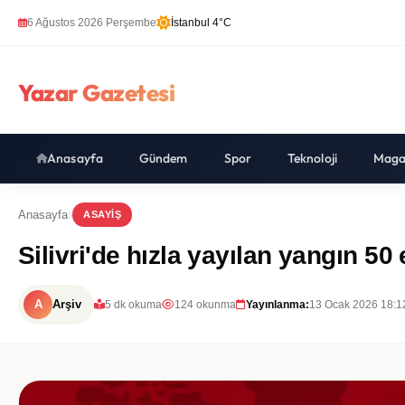
6 Ağustos 2026 Perşembe
İstanbul 4°C
Yazar Gazetesi
Anasayfa
Gündem
Spor
Teknoloji
Maga
Anasayfa
ASAYIŞ
Silivri'de hızla yayılan yangın 50 
A
Arşiv
5 dk okuma
124 okunma
Yayınlanma:
13 Ocak 2026 18:1