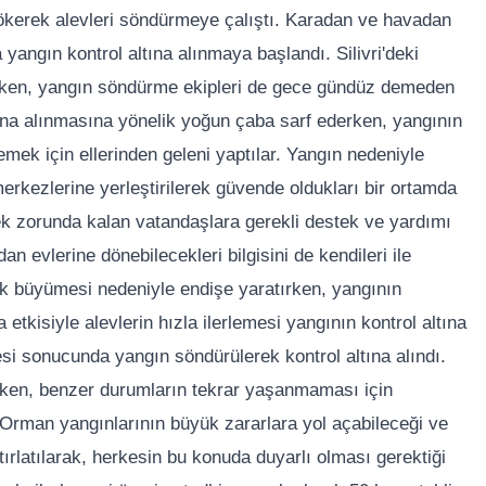
ökerek alevleri söndürmeye çalıştı. Karadan ve havadan
angın kontrol altına alınmaya başlandı. Silivri'deki
erken, yangın söndürme ekipleri de gece gündüz demeden
ltına alınmasına yönelik yoğun çaba sarf ederken, yangının
mek için ellerinden geleni yaptılar. Yangın nedeniyle
merkezlerine yerleştirilerek güvende oldukları bir ortamda
mek zorunda kalan vatandaşlara gerekli destek ve yardımı
n evlerine dönebilecekleri bilgisini de kendileri ile
arak büyümesi nedeniyle endişe yaratırken, yangının
tkisiyle alevlerin hızla ilerlemesi yangının kontrol altına
esi sonucunda yangın söndürülerek kontrol altına alındı.
lirken, benzer durumların tekrar yaşanmaması için
. Orman yangınlarının büyük zararlara yol açabileceği ve
ırlatılarak, herkesin bu konuda duyarlı olması gerektiği