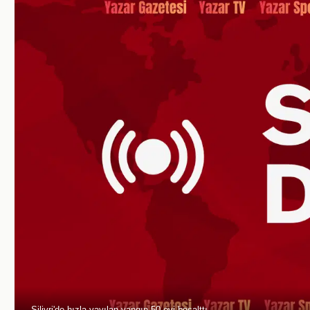
Silivri'de hızla yayılan yangın 50 evi boşalttı