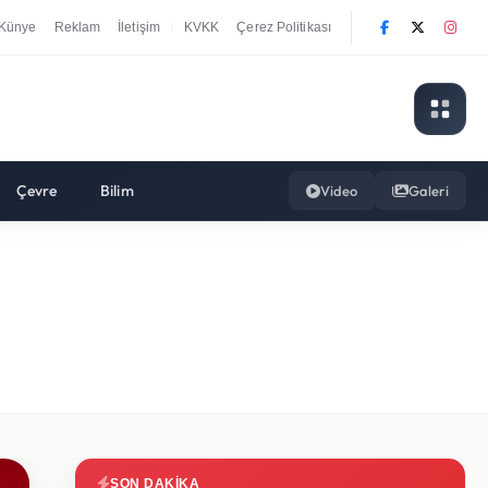
Künye
Reklam
İletişim
KVKK
Çerez Politikası
|
Çevre
Bilim
Video
Galeri
SON DAKIKA