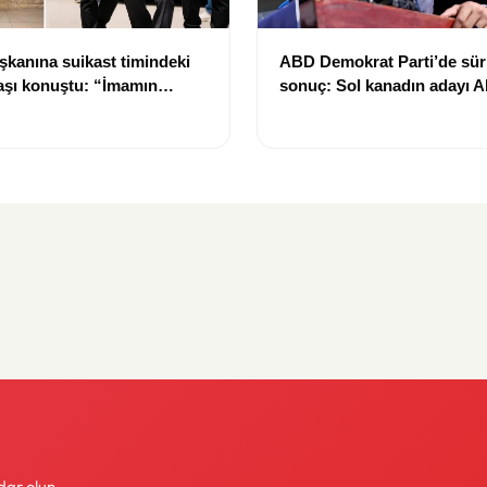
kanına suikast timindeki
ABD Demokrat Parti’de sür
başı konuştu: “İmamın
sonuç: Sol kanadın adayı A
ına uydum, pişmanım”
Sayed ön seçimi kazandı
dar olun.