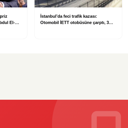
priz
İstanbul’da feci trafik kazası:
bdul El-
Otomobil İETT otobüsüne çarptı, 3
kişi hayatını kaybetti