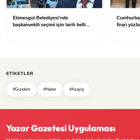
Etimesgut Belediyesi’nde
Cumhurbaş
başkanvekili seçimi için tarih belli
firari yüz
oldu
talimatlar
ETIKETLER
#Gundem
#Haber
#Asayiş
Yazar Gazetesi Uygulaması
Mobil uygulamamızı indirin, son dakika haberlerinden ilk siz haber