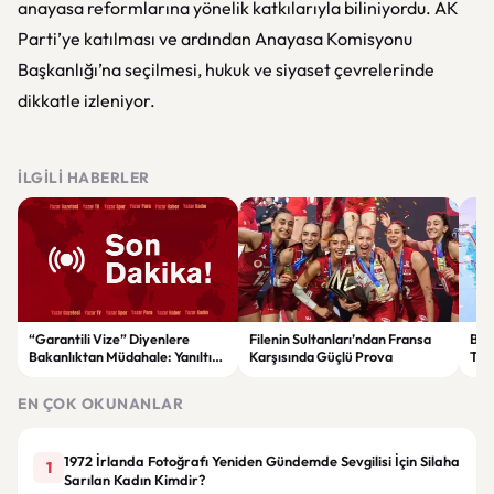
anayasa reformlarına yönelik katkılarıyla biliniyordu. AK
Parti’ye katılması ve ardından Anayasa Komisyonu
Başkanlığı’na seçilmesi, hukuk ve siyaset çevrelerinde
dikkatle izleniyor.
İLGILI HABERLER
“Garantili Vize” Diyenlere
Filenin Sultanları’ndan Fransa
Bak
Bakanlıktan Müdahale: Yanıltıcı
Karşısında Güçlü Prova
Tür
Reklamlara Durdurma Kararı
yıll
sağ
EN ÇOK OKUNANLAR
1972 İrlanda Fotoğrafı Yeniden Gündemde Sevgilisi İçin Silaha
1
Sarılan Kadın Kimdir?