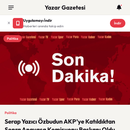
Yazar Gazetesi
Uygulamayı İndir
İndir
Haberleri anında takip edin
Politika
Politika
Serap Yazıcı Özbudun AKP’ye Katıldıktan
Sonra Anayasa Komisyonu Başkanı Oldu