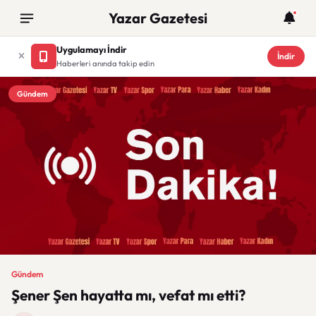
Yazar Gazetesi
Uygulamayı İndir
İndir
Haberleri anında takip edin
Gündem
Gündem
Şener Şen hayatta mı, vefat mı etti?