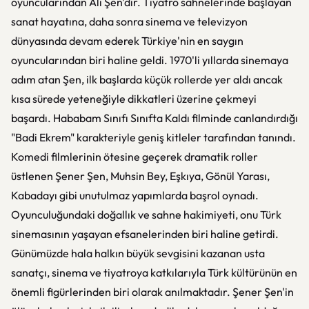
oyuncularından Ali Şen'dir. Tiyatro sahnelerinde başlayan
sanat hayatına, daha sonra sinema ve televizyon
dünyasında devam ederek Türkiye'nin en saygın
oyuncularından biri haline geldi. 1970'li yıllarda sinemaya
adım atan Şen, ilk başlarda küçük rollerde yer aldı ancak
kısa sürede yeteneğiyle dikkatleri üzerine çekmeyi
başardı. Hababam Sınıfı Sınıfta Kaldı filminde canlandırdığı
"Badi Ekrem" karakteriyle geniş kitleler tarafından tanındı.
Komedi filmlerinin ötesine geçerek dramatik roller
üstlenen Şener Şen, Muhsin Bey, Eşkıya, Gönül Yarası,
Kabadayı gibi unutulmaz yapımlarda başrol oynadı.
Oyunculuğundaki doğallık ve sahne hakimiyeti, onu Türk
sinemasının yaşayan efsanelerinden biri haline getirdi.
Günümüzde hala halkın büyük sevgisini kazanan usta
sanatçı, sinema ve tiyatroya katkılarıyla Türk kültürünün en
önemli figürlerinden biri olarak anılmaktadır. Şener Şen'in