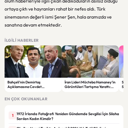
ölüm haberleriyle ilgili çıkan dedikoduların asılsız olduğu
ortaya çıktı ve hayranları rahat bir nefes aldı. Türk
sinemasının değerli ismi Şener Şen, hala aramızda ve
sanatına devam etmektedir.
İLGILI HABERLER
Bahçeli’nin Demirtaş
İran Lideri Mücteba Hamaney’in
Sed
Açıklamasına Cevdet
Görüntüleri Tartışma Yarattı:
Say
Yılmaz’dan Yanıt: Kararı Yargı
Sağlık Durumu Gündemde
Değ
Verecek
EN ÇOK OKUNANLAR
1972 İrlanda Fotoğrafı Yeniden Gündemde Sevgilisi İçin Silaha
1
Sarılan Kadın Kimdir?