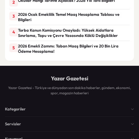
Okullar Hangi Tarihte Açılacak? 2026 Yılı Tatil Bilgileri
2
2026 Ocak Emeklilik Temel Maaş Hesaplama Tablosu ve
3
Bilgileri
Torba Kanun Komisyonu Onayladı: Yüksek Aidatlara
4
Sınırlama, Tapu ve Çevre Yasasında Köklü Değişiklikler
2026 Emekli Zammı: Taban Maaş Bilgileri ve 20 Bin Lira
5
Ödeme Hesaplama!
Yazar Gazetesi
Yazar Gazetesi - Türkiye ve dünyadan son dakika haberler, gündem, ekonomi,
spor, magazin haberleri
Kategoriler
Servisler
Kurumsal