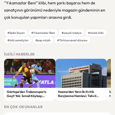
“Yıkamazlar Beni” klibi, hem şarkı başarısı hem de
sanatçının görünümü nedeniyle magazin gündeminin en
çok konuşulan yapımları arasına girdi.
#Seda Sayan
#Yıkamazlar Beni
#sosyal medya
#müzik klibi
#ünlü sanatçılar
#pop müzik
#Türkiye sanat dünyası
İLGILI HABERLER
Göztepe’den Trabzonspor’a
Hazine’den Yarın İki Kritik
İzm
Geçit Yok: İsmail Köybaşı
Borçlanma Hamlesi: Tahvil
Hed
Jübilesinde Kazanan İzmir Ekibi
İhalesi ve Kira Sertifikası Satışı
Sul
Oldu
Yapılacak
EN ÇOK OKUNANLAR