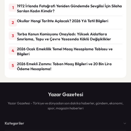
1972 İrlanda Fotoğrafı Yeniden Gündemde Sevgilisi İçin Silaha
1
Sarılan Kadın Kimdir?
Okullar Hangi Tarihte Açılacak? 2026 Yılı Tatil Bilgileri
2
Torba Kanun Komisyonu Onayladı: Yüksek Aidatlara
3
Sınırlama, Tapu ve Çevre Yasasında Köklü Değişiklikler
2026 Ocak Emeklilik Temel Maaş Hesaplama Tablosu ve
4
Bilgileri
2026 Emekli Zammı: Taban Maaş Bilgileri ve 20 Bin Lira
5
Ödeme Hesaplama!
Yazar Gazetesi
Yazar Gazetesi - Türkiye ve dünyadan son dakika haberler, gündem, ekonomi,
spor, magazin haberleri
Kategoriler