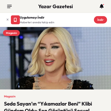
Yazar Gazetesi
Uygulamayı İndir
İndir
Haberleri anında takip edin
Magazin
Magazin
Seda Sayan’ın “Yıkamazlar Beni” Klibi
Gündem Oldu: Son Görüntüsü Sosyal