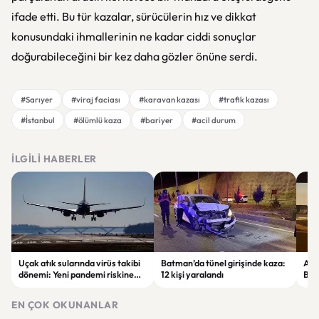
ifade etti. Bu tür kazalar, sürücülerin hız ve dikkat
konusundaki ihmallerinin ne kadar ciddi sonuçlar
doğurabileceğini bir kez daha gözler önüne serdi.
#Sarıyer
#viraj faciası
#karavan kazası
#trafik kazası
#İstanbul
#ölümlü kaza
#bariyer
#acil durum
İLGILI HABERLER
Uçak atık sularında virüs takibi
Batman’da tünel girişinde kaza:
Ada
dönemi: Yeni pandemi riskine
12 kişi yaralandı
Bel
karşı erken uyarı sistemi
yaşa
geliştiriliyor
EN ÇOK OKUNANLAR