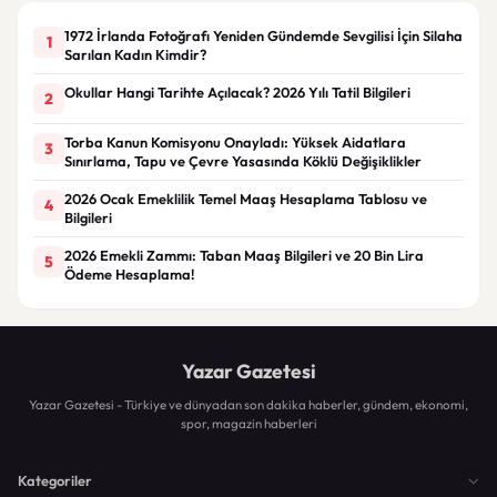
1972 İrlanda Fotoğrafı Yeniden Gündemde Sevgilisi İçin Silaha
1
Sarılan Kadın Kimdir?
Okullar Hangi Tarihte Açılacak? 2026 Yılı Tatil Bilgileri
2
Torba Kanun Komisyonu Onayladı: Yüksek Aidatlara
3
Sınırlama, Tapu ve Çevre Yasasında Köklü Değişiklikler
2026 Ocak Emeklilik Temel Maaş Hesaplama Tablosu ve
4
Bilgileri
2026 Emekli Zammı: Taban Maaş Bilgileri ve 20 Bin Lira
5
Ödeme Hesaplama!
Yazar Gazetesi
Yazar Gazetesi - Türkiye ve dünyadan son dakika haberler, gündem, ekonomi,
spor, magazin haberleri
Kategoriler