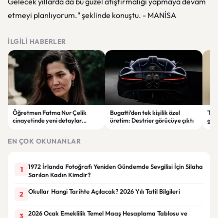
Gelecek yıllarda da bu güzel atıştırmalığı yapmaya devam
etmeyi planlıyorum." şeklinde konuştu. - MANİSA
İLGILI HABERLER
Öğretmen Fatma Nur Çelik
Bugatti’den tek kişilik özel
Tür
cinayetinde yeni detaylar
üretim: Destrier görücüye çıktı
göre
ortaya çıktı: Saldırgan
ata
öğrencinin geçmişi dikkat çekti
EN ÇOK OKUNANLAR
1972 İrlanda Fotoğrafı Yeniden Gündemde Sevgilisi İçin Silaha
1
Sarılan Kadın Kimdir?
Okullar Hangi Tarihte Açılacak? 2026 Yılı Tatil Bilgileri
2
2026 Ocak Emeklilik Temel Maaş Hesaplama Tablosu ve
3