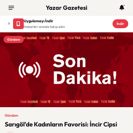
Yazar Gazetesi
Uygulamayı İndir
İndir
Haberleri anında takip edin
Gündem
Gündem
Sarıgöl'de Kadınların Favorisi: İncir Cipsi