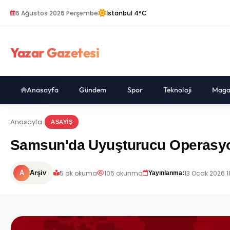
6 Ağustos 2026 Perşembe
İstanbul 4°C
Yazar Gazetesi
Anasayfa
Gündem
Spor
Teknoloji
Maga
Anasayfa
ASAYIŞ
Samsun'da Uyuşturucu Operasyo
5 dk okuma
105 okunma
13 Ocak 2026 1
A
Arşiv
Yayınlanma: