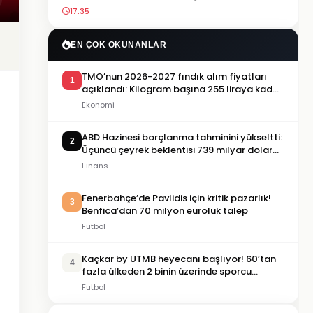
17:35
EN ÇOK OKUNANLAR
TMO’nun 2026-2027 fındık alım fiyatları
1
açıklandı: Kilogram başına 255 liraya kadar
ödeme yapılacak
Ekonomi
ABD Hazinesi borçlanma tahminini yükseltti:
2
Üçüncü çeyrek beklentisi 739 milyar dolara
çıktı
Finans
Fenerbahçe’de Pavlidis için kritik pazarlık!
3
Benfica’dan 70 milyon euroluk talep
Futbol
Kaçkar by UTMB heyecanı başlıyor! 60’tan
4
fazla ülkeden 2 binin üzerinde sporcu
Rize’ye geliyor
Futbol