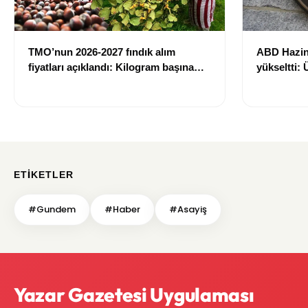
TMO’nun 2026-2027 fındık alım
ABD Hazin
fiyatları açıklandı: Kilogram başına
yükseltti:
255 liraya kadar ödeme yapılacak
739 milyar 
ETIKETLER
#Gundem
#Haber
#Asayiş
Yazar Gazetesi Uygulaması