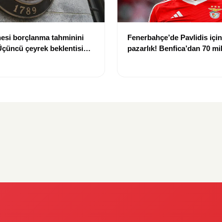
esi borçlanma tahminini
Fenerbahçe’de Pavlidis için 
 Üçüncü çeyrek beklentisi
pazarlık! Benfica’dan 70 mi
dolara çıktı
euroluk talep