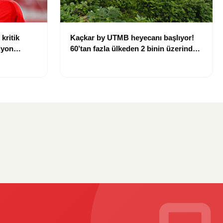
kritik
Kaçkar by UTMB heyecanı başlıyor!
lyon
60’tan fazla ülkeden 2 binin üzerinde
sporcu Rize’ye geliyor