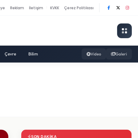
nye
Reklam
İletişim
KVKK
Çerez Politikası
|
Çevre
Bilim
Video
Galeri
SON DAKIKA