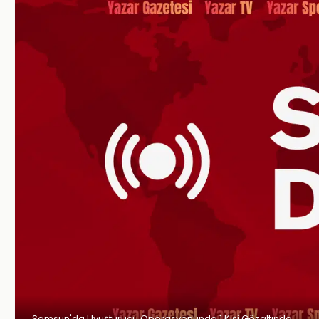
Samsun'da Uyuşturucu Operasyonunda 1 Kişi Gözaltında