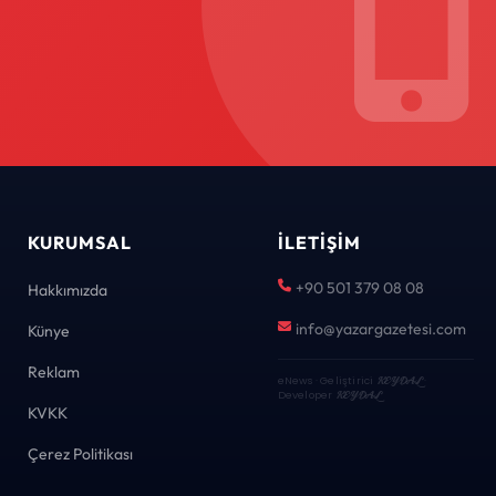
KURUMSAL
İLETIŞIM
+90 501 379 08 08
Hakkımızda
info@yazargazetesi.com
Künye
Reklam
eNews · Geliştirici
KEYDAL
·
Developer
KEYDAL
KVKK
Çerez Politikası