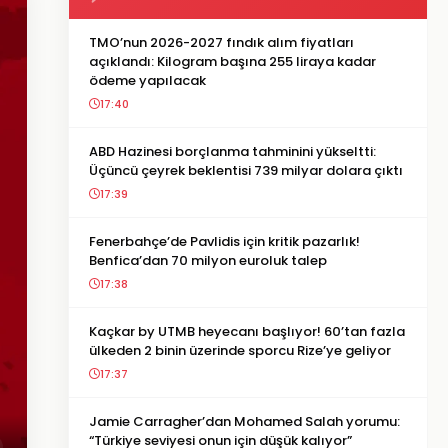
TMO’nun 2026-2027 fındık alım fiyatları
açıklandı: Kilogram başına 255 liraya kadar
ödeme yapılacak
17:40
ABD Hazinesi borçlanma tahminini yükseltti:
Üçüncü çeyrek beklentisi 739 milyar dolara çıktı
17:39
Fenerbahçe’de Pavlidis için kritik pazarlık!
Benfica’dan 70 milyon euroluk talep
17:38
Kaçkar by UTMB heyecanı başlıyor! 60’tan fazla
ülkeden 2 binin üzerinde sporcu Rize’ye geliyor
17:37
Jamie Carragher’dan Mohamed Salah yorumu:
“Türkiye seviyesi onun için düşük kalıyor”