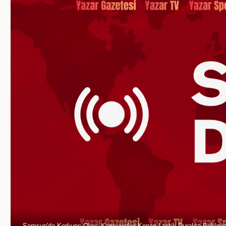
Samsun'da Korkunç Olay: Kamyondan Kopan Lastik Durakta Bekleye