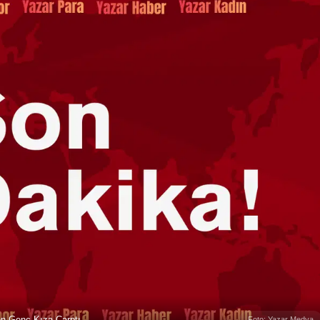
n Genç Kıza Çarptı
Foto: Yazar Medya