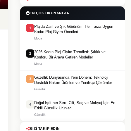
EN ÇOK OKUNANLAR
Plajda Zarif ve Şık Görünüm: Her Tarza Uygun
1
Kadın Plaj Giyim Önerileri
Moda
2026 Kadın Plaj Giyim Trendleri: Şıklık ve
2
Konforu Bir Araya Getiren Modeller
Moda
Güzellik Dünyasında Yeni Dönem: Teknoloji
3
Destekli Bakım Ürünleri ve Yenilikçi Çözümler
Güzellik
Doğal Işıltının Sırrı: Cilt, Saç ve Makyaj İçin En
4
Etkili Güzellik Ürünleri
Güzellik
BIZI TAKIP EDIN