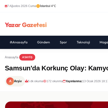
7 Ağustos 2026 Cuma
İstanbul 4°C
Yazar Gazetesi
Anasayfa
Gündem
Spor
Teknoloji
Maga
Anasayfa
ASAYIŞ
Samsun'da Korkunç Olay: Kamyon
A
Arşiv
5 dk okuma
172 okunma
Yayınlanma:
13 Ocak 2026 18:1