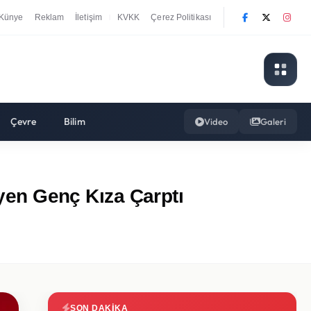
Künye
Reklam
İletişim
KVKK
Çerez Politikası
|
Çevre
Bilim
Video
Galeri
en Genç Kıza Çarptı
SON DAKIKA