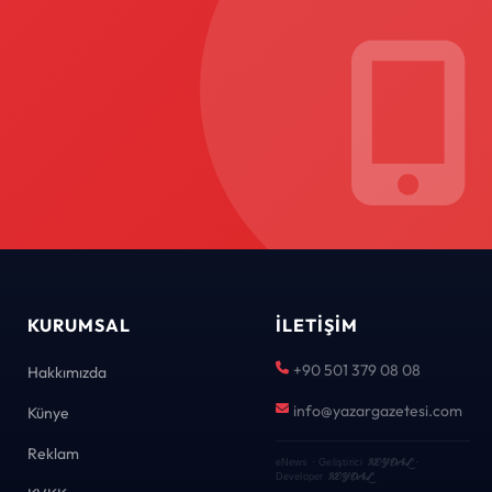
KURUMSAL
İLETIŞIM
+90 501 379 08 08
Hakkımızda
info@yazargazetesi.com
Künye
Reklam
KEYDAL
eNews · Geliştirici
·
KEYDAL
Developer