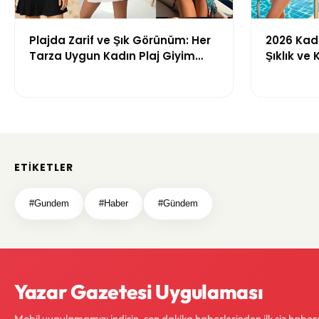
Plajda Zarif ve Şık Görünüm: Her
2026 Kadı
Tarza Uygun Kadın Plaj Giyim
Şıklık ve
Önerileri
Getiren M
ETIKETLER
#Gundem
#Haber
#Gündem
Yazar Gazetesi Uygulaması
Mobil uygulamamızı indirin, son dakika haberlerinden ilk siz haber