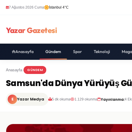
7 Ağustos 2026 Cuma
İstanbul 4°C
Yazar Gazetesi
Anasayfa
Gündem
Spor
Teknoloji
Maga
GÜNDEM
Anasayfa
Samsun'da Dünya Yürüyüş Gü
E
Yazar Medya
Yayınlanma:
5 dk okuma
1.129 okunma
4 Ek