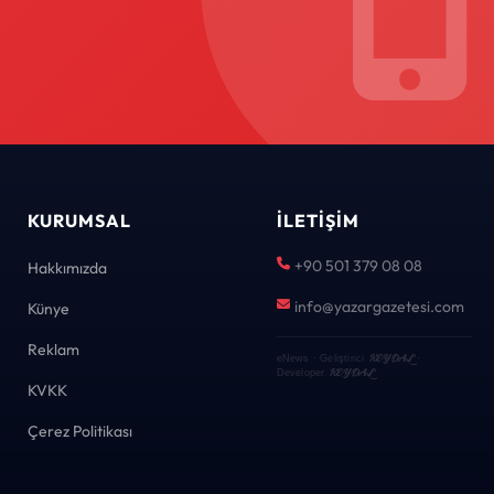
KURUMSAL
İLETIŞIM
+90 501 379 08 08
Hakkımızda
info@yazargazetesi.com
Künye
Reklam
KEYDAL
eNews · Geliştirici
·
KEYDAL
Developer
KVKK
Çerez Politikası