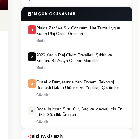
EN ÇOK OKUNANLAR
Plajda Zarif ve Şık Görünüm: Her Tarza Uygun
1
Kadın Plaj Giyim Önerileri
Moda
2026 Kadın Plaj Giyim Trendleri: Şıklık ve
2
Konforu Bir Araya Getiren Modeller
Moda
Güzellik Dünyasında Yeni Dönem: Teknoloji
3
Destekli Bakım Ürünleri ve Yenilikçi Çözümler
Güzellik
Doğal Işıltının Sırrı: Cilt, Saç ve Makyaj İçin En
4
Etkili Güzellik Ürünleri
Güzellik
BIZI TAKIP EDIN