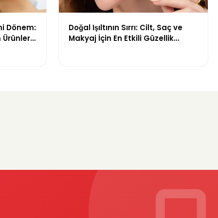
ni Dönem:
Doğal Işıltının Sırrı: Cilt, Saç ve
 Ürünleri
Makyaj İçin En Etkili Güzellik
Ürünleri