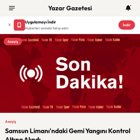
Yazar Gazetesi
Uygulamayı İndir
İndir
Haberleri anında takip edin
Asayiş
Asayiş
Samsun Limanı'ndaki Gemi Yangını Kontrol
Altına Alındı