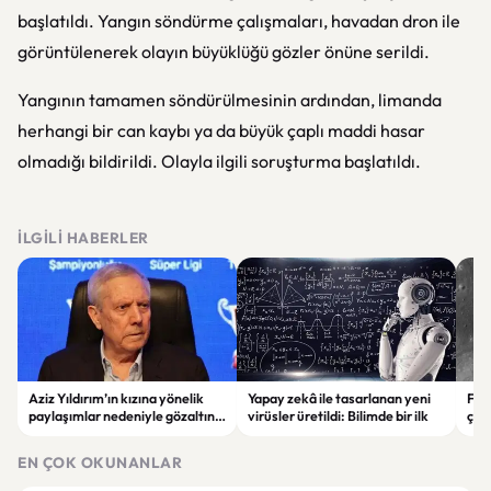
başlatıldı. Yangın söndürme çalışmaları, havadan dron ile
görüntülenerek olayın büyüklüğü gözler önüne serildi.
Yangının tamamen söndürülmesinin ardından, limanda
herhangi bir can kaybı ya da büyük çaplı maddi hasar
olmadığı bildirildi. Olayla ilgili soruşturma başlatıldı.
İLGILI HABERLER
Aziz Yıldırım’ın kızına yönelik
Yapay zekâ ile tasarlanan yeni
Falc
paylaşımlar nedeniyle gözaltına
virüsler üretildi: Bilimde bir ilk
çar
alınan şüpheli için tutuklama
gör
talebi
EN ÇOK OKUNANLAR