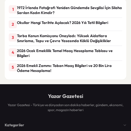
1972 İrlanda Fotoğrafı Yeniden Gündemde Sevgilisi İçin Silaha
1
Sarılan Kadın Kimdir?
Okullar Hangi Tarihte Açılacak? 2026 Yılı Tatil Bilgileri
2
Torba Kanun Komisyonu Onayladı: Yüksek Aidatlara
3
Sınırlama, Tapu ve Çevre Yasasında Köklü Değişiklikler
2026 Ocak Emeklilik Temel Maaş Hesaplama Tablosu ve
4
Bilgileri
2026 Emekli Zammı: Taban Maaş Bilgileri ve 20 Bin Lira
5
Ödeme Hesaplama!
Yazar Gazetesi
Yazar Gazetesi - Türkiye ve dünyadan son dakika haberler, gündem, ekonomi,
spor, magazin haberleri
Kategoriler