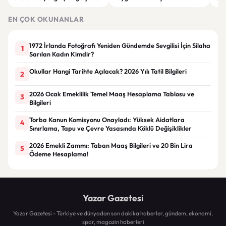
büyük hasar oluştu
“Babaannemi kaybettim”
tut
EN ÇOK OKUNANLAR
1972 İrlanda Fotoğrafı Yeniden Gündemde Sevgilisi İçin Silaha
1
Sarılan Kadın Kimdir?
Okullar Hangi Tarihte Açılacak? 2026 Yılı Tatil Bilgileri
2
2026 Ocak Emeklilik Temel Maaş Hesaplama Tablosu ve
3
Bilgileri
Torba Kanun Komisyonu Onayladı: Yüksek Aidatlara
4
Sınırlama, Tapu ve Çevre Yasasında Köklü Değişiklikler
2026 Emekli Zammı: Taban Maaş Bilgileri ve 20 Bin Lira
5
Ödeme Hesaplama!
Yazar Gazetesi
Yazar Gazetesi - Türkiye ve dünyadan son dakika haberler, gündem, ekonomi,
spor, magazin haberleri