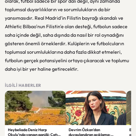
olarak, futbol sadece bir spor dalı değil, aynı zamanda
toplumsal duyarlılıkların ve sorumlulukların da bir
yansımasıdır. Real Madrid'in Filistin bayrağı skandalı ve
Athletic Bilbao'nun Filistin'e olan desteği, futbolun sadece
saha içinde değil, saha dışında da nasıl bir rol oynadığını
gösteren önemli örneklerdir. Kulüplerin ve futbolcuların
toplumsal sorumluluklarına daha fazla dikkat etmeleri,
futbolun gerçek potansiyelini ortaya çıkaracak ve toplumu
daha iyi bir yer haline getirecektir.
İLGILI HABERLER
Heybeliada Deniz Harp
Devrim Özkan’dan
Edi
Okulu’nda yangın paniği: Çatıda
duygulandıran açıklama:
ope