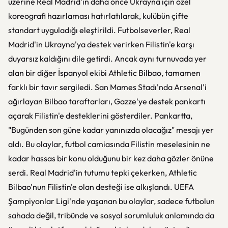
üzerine Real Madrid'in daha önce Ukrayna için özel
koreografi hazırlaması hatırlatılarak, kulübün çifte
standart uyguladığı eleştirildi. Futbolseverler, Real
Madrid'in Ukrayna'ya destek verirken Filistin'e karşı
duyarsız kaldığını dile getirdi. Ancak aynı turnuvada yer
alan bir diğer İspanyol ekibi Athletic Bilbao, tamamen
farklı bir tavır sergiledi. San Mames Stadı'nda Arsenal'i
ağırlayan Bilbao taraftarları, Gazze'ye destek pankartı
açarak Filistin'e desteklerini gösterdiler. Pankartta,
"Bugünden son güne kadar yanınızda olacağız" mesajı yer
aldı. Bu olaylar, futbol camiasında Filistin meselesinin ne
kadar hassas bir konu olduğunu bir kez daha gözler önüne
serdi. Real Madrid'in tutumu tepki çekerken, Athletic
Bilbao'nun Filistin'e olan desteği ise alkışlandı. UEFA
Şampiyonlar Ligi'nde yaşanan bu olaylar, sadece futbolun
sahada değil, tribünde ve sosyal sorumluluk anlamında da