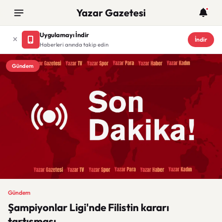
Yazar Gazetesi
Uygulamayı İndir
İndir
Haberleri anında takip edin
Gündem
Gündem
Şampiyonlar Ligi'nde Filistin kararı
tartışması