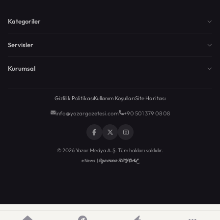
Kategoriler
Servisler
Kurumsal
Gizlilik Politikası
Kullanım Koşulları
Site Haritası
info@yazargazetesi.com
+90 501 379 08 08
© 2026 Yazar Medya A.Ş. Tüm hakları saklıdır.
Egemen KEYDAL
eNews |