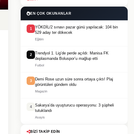
EN ÇOK OKUNANLAR
YÖKDİL/2 sınavı pazar günü yapılacak: 104 bin
1
529 aday ter dökecek
Eğitim
Trendyol 1. Lig’de perde açıldı: Manisa FK
2
deplasmanda Boluspor’u mağlup etti
Futbol
Demi Rose uzun süre sonra ortaya çıktı! Plaj
3
görüntüleri gündem oldu
Magazin
Sakarya’da uyuşturucu operasyonu: 3 şüpheli
4
tutuklandı
Asayis
BIZI TAKIP EDIN