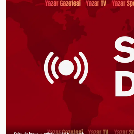
Saksıda kenevir yetiştiren kişi tutuklandı