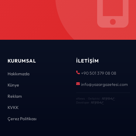
KURUMSAL
İLETIŞIM
+90 501 379 08 08
Hakkımızda
info@yazargazetesi.com
Künye
Reklam
KEYDAL
eNews · Geliştirici
·
KEYDAL
Developer
KVKK
Çerez Politikası