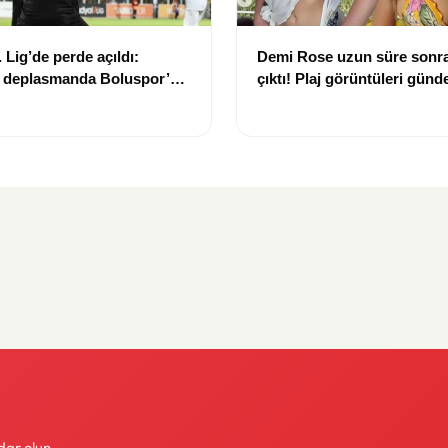
 Lig’de perde açıldı:
Demi Rose uzun süre sonra
 deplasmanda Boluspor’u
çıktı! Plaj görüntüleri gün
i
dar olun.