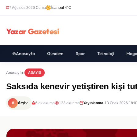
7 Ağustos 2026 Cuma
İstanbul 4°C
Yazar Gazetesi
Anasayfa
Gündem
Spor
Teknoloji
Maga
Anasayfa
ASAYIŞ
Saksıda kenevir yetiştiren kişi tu
A
Arşiv
5 dk okuma
123 okunma
Yayınlanma:
13 Ocak 2026 18:0