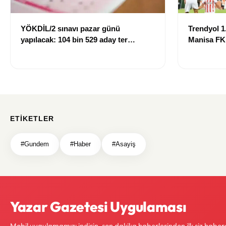
YÖKDİL/2 sınavı pazar günü
Trendyol 1.
yapılacak: 104 bin 529 aday ter
Manisa FK
dökecek
mağlup ett
ETIKETLER
#Gundem
#Haber
#Asayiş
Yazar Gazetesi Uygulaması
Mobil uygulamamızı indirin, son dakika haberlerinden ilk siz haber