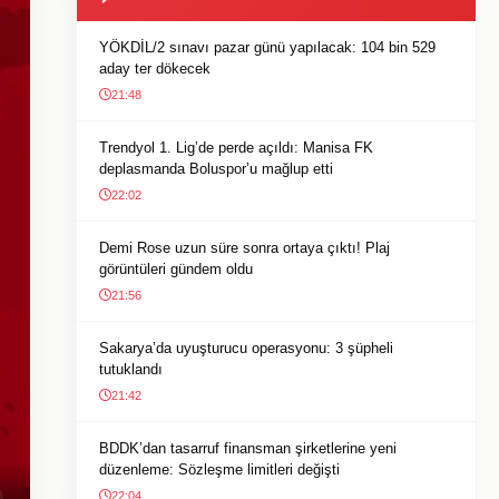
YÖKDİL/2 sınavı pazar günü yapılacak: 104 bin 529
aday ter dökecek
21:48
Trendyol 1. Lig’de perde açıldı: Manisa FK
deplasmanda Boluspor’u mağlup etti
22:02
Demi Rose uzun süre sonra ortaya çıktı! Plaj
görüntüleri gündem oldu
21:56
Sakarya’da uyuşturucu operasyonu: 3 şüpheli
tutuklandı
21:42
BDDK’dan tasarruf finansman şirketlerine yeni
düzenleme: Sözleşme limitleri değişti
22:04