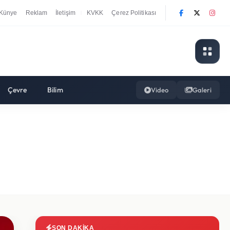
Künye
Reklam
İletişim
KVKK
Çerez Politikası
|
Çevre
Bilim
Video
Galeri
SON DAKIKA