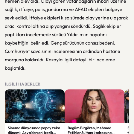
hemen alev aldı. Olayı gören vatandaşların ihbarı üzerine
sağlık, itfaiye, polis, jandarma ve AFAD ekipleri bölgeye
sevk edildi. İtfaiye ekipleri kısa sürede olay yerine ulaşarak
aracı kontrol altına alıp yangını söndürdü. Sağlık ekipleri
yaptıkları incelemede sürücü Yıldırım'ın hayatını
kaybettiğini belirledi. Genç sürücünün cansız bedeni,
Cumhuriyet savcısının incelemesinin ardından hastane
morguna kaldırıldı. Kazayla ilgili detaylı bir inceleme
başlatıldı.
İLGILI HABERLER
Sinema dünyasında yapay zeka
Begüm Birgören, Mehmed
Suik
dönemi: Asya’da yeni içerik
Fetihler Sultanı kadrosuna
tut