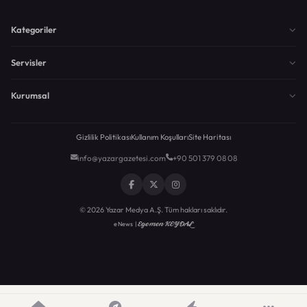
Kategoriler
Servisler
Kurumsal
Gizlilik Politikası
Kullanım Koşulları
Site Haritası
info@yazargazetesi.com
+90 501 379 08 08
© 2026 Yazar Medya A.Ş. Tüm hakları saklıdır.
Egemen KEYDAL
eNews |