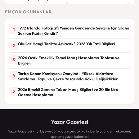
üretim modeli yükseliyor
katıldı
yard
EN ÇOK OKUNANLAR
1972 İrlanda Fotoğrafı Yeniden Gündemde Sevgilisi İçin Silaha
1
Sarılan Kadın Kimdir?
Okullar Hangi Tarihte Açılacak? 2026 Yılı Tatil Bilgileri
2
2026 Ocak Emeklilik Temel Maaş Hesaplama Tablosu ve
3
Bilgileri
Torba Kanun Komisyonu Onayladı: Yüksek Aidatlara
4
Sınırlama, Tapu ve Çevre Yasasında Köklü Değişiklikler
2026 Emekli Zammı: Taban Maaş Bilgileri ve 20 Bin Lira
5
Ödeme Hesaplama!
Yazar Gazetesi
Yazar Gazetesi - Türkiye ve dünyadan son dakika haberler, gündem, ekonomi,
spor, magazin haberleri