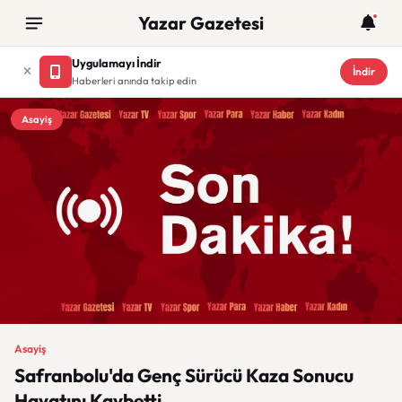
Yazar Gazetesi
Uygulamayı İndir
İndir
Haberleri anında takip edin
Asayiş
Asayiş
Safranbolu'da Genç Sürücü Kaza Sonucu
Hayatını Kaybetti