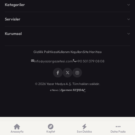
Kategoriler
Servisler
Kurumsal
Gizlilik Politikası
Kullanım Koşulları
Site Haritası
info@yazargazetesi.com
+90 501 379 08 08
© 2026 Yazar Medya A.Ş. Tüm hakları saklıdır.
Egemen KEYDAL
eNews |
Anasayfa
Keşfet
Son Dakika
Daha Fazla