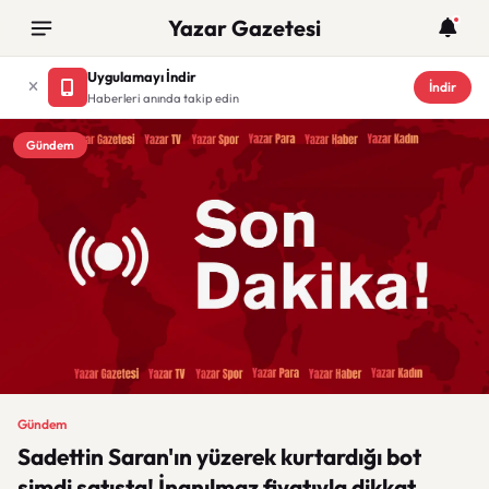
Yazar Gazetesi
Uygulamayı İndir
İndir
Haberleri anında takip edin
Gündem
Gündem
Sadettin Saran'ın yüzerek kurtardığı bot
şimdi satışta! İnanılmaz fiyatıyla dikkat