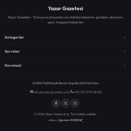
Yazar Gazetesi
Yazar Gazetesi - Türkiye ve dünyadan son dakika haberler, gündem, ekonomi,
spor, magazin haberleri
Kategoriler
Servisler
Kurumsal
Gizlilik Politikası
Kullanım Koşulları
Site Haritası
info@yazargazetesi.com
+90 501 379 08 08
© 2026 Yazar Medya A.Ş. Tüm hakları saklıdır.
Egemen KEYDAL
eNews |