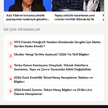
Aziz Yıldırım’ın kızına yönelik
Yapay zekâ ile tasarlanan yeni
Falc
paylaşımlar nedeniyle gözaltına
virüsler üretildi: Bilimde bir ilk
çar
alınan şüpheli için tutuklama
gör
talebi
EN ÇOK OKUNANLAR
1972 İrlanda Fotoğrafı Yeniden Gündemde Sevgilisi İçin Silaha
1
Sarılan Kadın Kimdir?
Okullar Hangi Tarihte Açılacak? 2026 Yılı Tatil Bilgileri
2
Torba Kanun Komisyonu Onayladı: Yüksek Aidatlara
3
Sınırlama, Tapu ve Çevre Yasasında Köklü Değişiklikler
2026 Ocak Emeklilik Temel Maaş Hesaplama Tablosu ve
4
Bilgileri
2026 Emekli Zammı: Taban Maaş Bilgileri ve 20 Bin Lira
5
Ödeme Hesaplama!