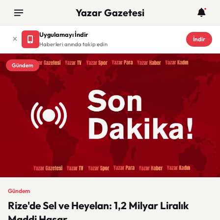
Yazar Gazetesi
Uygulamayı İndir
İndir
Haberleri anında takip edin
Gündem
Gündem
Rize'de Sel ve Heyelan: 1,2 Milyar Liralık
Maddi Hasar