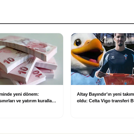
eminde yeni dönem:
Altay Bayındır'ın yeni takımı
nırları ve yatırım kuralları
oldu: Celta Vigo transferi Bi
Göregen videosuyla duyur