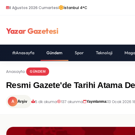
8 Ağustos 2026 Cumartesi
İstanbul 4°C
Yazar Gazetesi
Anasayfa
Gündem
Spor
Teknoloji
Maga
Anasayfa
GÜNDEM
Resmi Gazete'de Tarihi Atama Değiş
5 dk okuma
137 okunma
13 Ocak 2026 18
A
Arşiv
Yayınlanma: