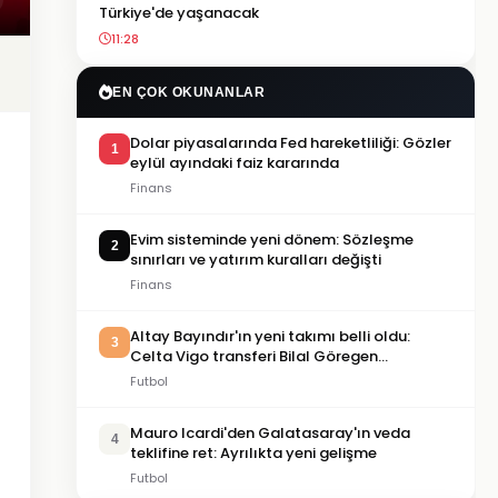
Türkiye'de yaşanacak
11:28
EN ÇOK OKUNANLAR
Dolar piyasalarında Fed hareketliliği: Gözler
1
eylül ayındaki faiz kararında
Finans
Evim sisteminde yeni dönem: Sözleşme
2
sınırları ve yatırım kuralları değişti
Finans
Altay Bayındır'ın yeni takımı belli oldu:
3
Celta Vigo transferi Bilal Göregen
videosuyla duyuruldu
Futbol
Mauro Icardi'den Galatasaray'ın veda
4
teklifine ret: Ayrılıkta yeni gelişme
Futbol