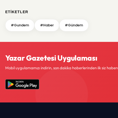
ETIKETLER
#Gundem
#Haber
#Gündem
Yazar Gazetesi Uygulaması
Mobil uygulamamızı indirin, son dakika haberlerinden ilk siz haber