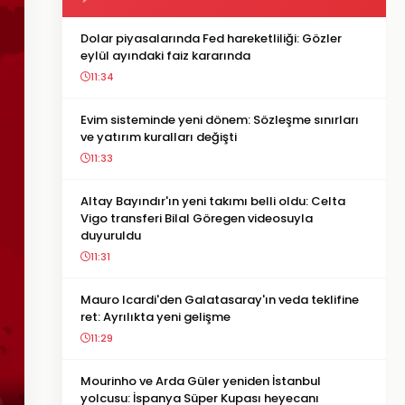
Dolar piyasalarında Fed hareketliliği: Gözler
eylül ayındaki faiz kararında
11:34
Evim sisteminde yeni dönem: Sözleşme sınırları
ve yatırım kuralları değişti
11:33
Altay Bayındır'ın yeni takımı belli oldu: Celta
Vigo transferi Bilal Göregen videosuyla
duyuruldu
11:31
Mauro Icardi'den Galatasaray'ın veda teklifine
ret: Ayrılıkta yeni gelişme
11:29
Mourinho ve Arda Güler yeniden İstanbul
yolcusu: İspanya Süper Kupası heyecanı