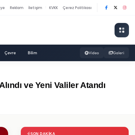
nye
Reklam
İletişim
KVKK
Çerez Politikası
|
Çevre
Bilim
Video
Galeri
lındı ve Yeni Valiler Atandı
SON DAKIKA