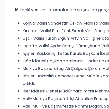
16 ildeki yeni vali atamaları ise şu şekilde gerçe
Konya Valisi Vahdettin Özkan, Manisa Valili
Kırklareli Valisi Birol Ekici, Şırnak Valiliğine get
Uşak Valisi Turan Ergün, Artvin Valiliğine ata
Isparta Valisi Aydın Baruş, Gümüşhane Valili
İçişleri Başkanlığı Teftiş Kurulu Başkanı İbr
Göç İdaresi Başkan Yardımcısı Önder Bakan,
Mülkiye Başmüfettişi Ali Çalgan, Çorum Vali
İçişleri Bakanlığı Personel Genel Müdür Yard
edildi.
İller İdaresi Genel Müdür Yardımcısı Mehmet
Vali-Mülkiye Başmüfettişi Abdullah Erin, Ispar
Vali-Mülkiye Başmüfettişi Rahmi Doğan, Sak