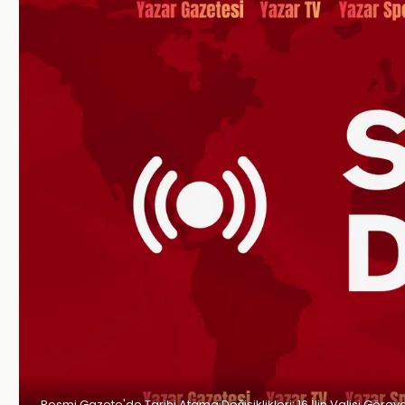
Resmi Gazete'de Tarihi Atama Değişiklikleri: 16 İlin Valisi Görev