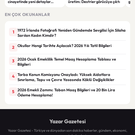
cinayetinde yeni detaylar
üretim: Destrier görücüye çıktı
göre
ortaya çıktı: Saldırgan
ata
öğrencinin geçmişi dikkat çekti
EN ÇOK OKUNANLAR
1972 İrlanda Fotoğrafı Yeniden Gündemde Sevgilisi İçin Silaha
1
Sarılan Kadın Kimdir?
Okullar Hangi Tarihte Açılacak? 2026 Yılı Tatil Bilgileri
2
2026 Ocak Emeklilik Temel Maaş Hesaplama Tablosu ve
3
Bilgileri
Torba Kanun Komisyonu Onayladı: Yüksek Aidatlara
4
Sınırlama, Tapu ve Çevre Yasasında Köklü Değişiklikler
2026 Emekli Zammı: Taban Maaş Bilgileri ve 20 Bin Lira
5
Ödeme Hesaplama!
Yazar Gazetesi
Yazar Gazetesi - Türkiye ve dünyadan son dakika haberler, gündem, ekonomi,