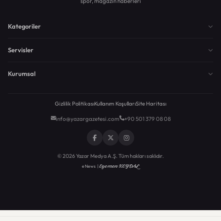
spor, magazin haberleri
Kategoriler
Servisler
Kurumsal
Gizlilik Politikası
Kullanım Koşulları
Site Haritası
info@yazargazetesi.com
+90 501 379 08 08
© 2026 Yazar Medya A.Ş. Tüm hakları saklıdır.
Egemen KEYDAL
eNews |