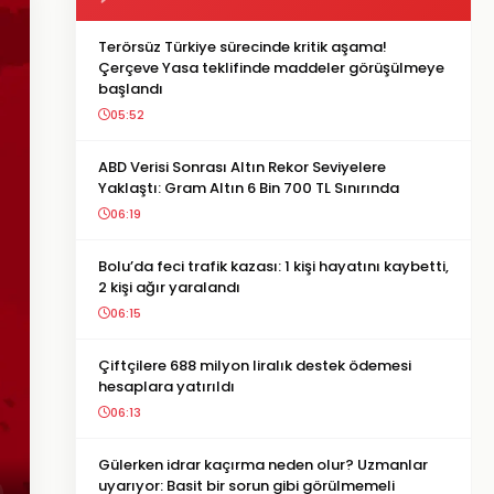
Terörsüz Türkiye sürecinde kritik aşama!
Çerçeve Yasa teklifinde maddeler görüşülmeye
başlandı
05:52
ABD Verisi Sonrası Altın Rekor Seviyelere
Yaklaştı: Gram Altın 6 Bin 700 TL Sınırında
06:19
Bolu’da feci trafik kazası: 1 kişi hayatını kaybetti,
2 kişi ağır yaralandı
06:15
Çiftçilere 688 milyon liralık destek ödemesi
hesaplara yatırıldı
06:13
Gülerken idrar kaçırma neden olur? Uzmanlar
uyarıyor: Basit bir sorun gibi görülmemeli