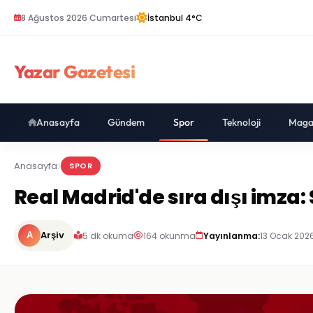
8 Ağustos 2026 Cumartesi
İstanbul 4°C
Yazar Gazetesi
Anasayfa
Gündem
Spor
Teknoloji
Maga
Anasayfa
SPOR
Real Madrid'de sıra dışı imza:
Arşiv
5 dk okuma
164 okunma
Yayınlanma:
13 Ocak 2026
A