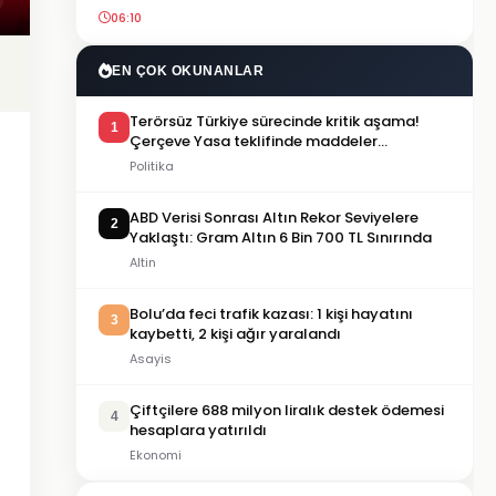
06:10
EN ÇOK OKUNANLAR
Terörsüz Türkiye sürecinde kritik aşama!
1
Çerçeve Yasa teklifinde maddeler
görüşülmeye başlandı
Politika
ABD Verisi Sonrası Altın Rekor Seviyelere
2
Yaklaştı: Gram Altın 6 Bin 700 TL Sınırında
Altin
Bolu’da feci trafik kazası: 1 kişi hayatını
3
kaybetti, 2 kişi ağır yaralandı
Asayis
Çiftçilere 688 milyon liralık destek ödemesi
4
hesaplara yatırıldı
Ekonomi