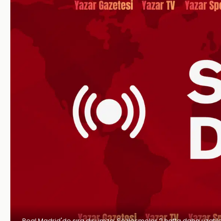
Real Madrid'de sıra dışı imza: Sözleşmeler 2 hafta daha uzatıl