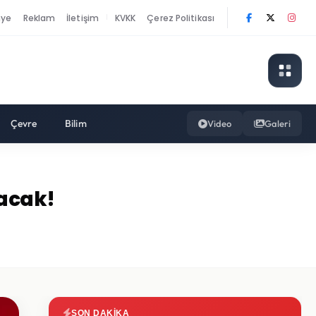
nye
Reklam
İletişim
KVKK
Çerez Politikası
|
Çevre
Bilim
Video
Galeri
lacak!
SON DAKIKA