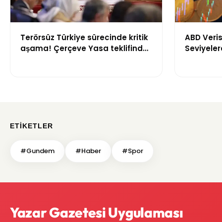
Terörsüz Türkiye sürecinde kritik
ABD Veris
aşama! Çerçeve Yasa teklifinde
Seviyeler
maddeler görüşülmeye başlandı
Bin 700 T
ETIKETLER
#Gundem
#Haber
#Spor
Yazar Gazetesi Uygulaması