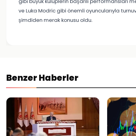
gibi büyük kulüplerin başarılı performansları 
ve Luka Modric gibi önemli oyuncularıyla turnu
şimdiden merak konusu oldu.
Benzer Haberler