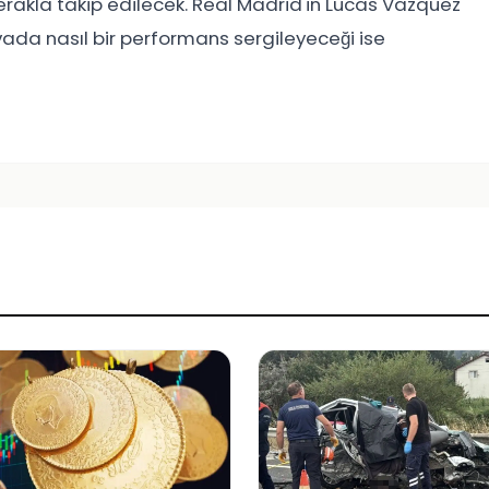
merakla takip edilecek. Real Madrid'in Lucas Vazquez
vada nasıl bir performans sergileyeceği ise