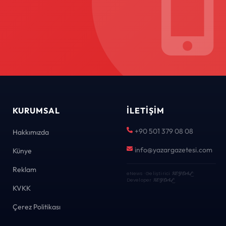
KURUMSAL
İLETIŞIM
+90 501 379 08 08
Hakkımızda
info@yazargazetesi.com
Künye
Reklam
eNews · Geliştirici
KEYDAL
·
Developer
KEYDAL
KVKK
Çerez Politikası