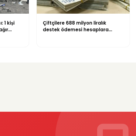
 1 kişi
Çiftçilere 688 milyon liralık
ağır
destek ödemesi hesaplara
yatırıldı