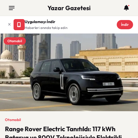
Yazar Gazetesi
Uygulamayı İndir
İndir
Haberleri anında takip edin
Otomobil
Otomobil
Range Rover Electric Tanıtıldı: 117 kWh
Batarya ve 800V Teknolojisiyle Elektrikli