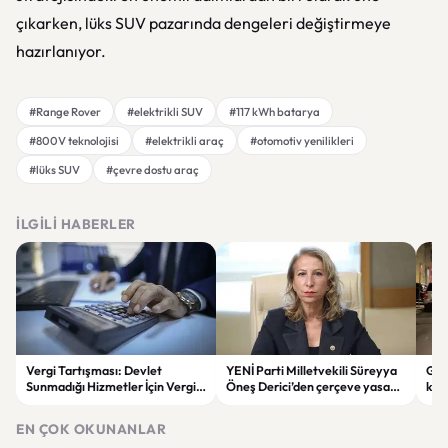
çıkarken, lüks SUV pazarında dengeleri değiştirmeye
hazırlanıyor.
#Range Rover
#elektrikli SUV
#117 kWh batarya
#800V teknolojisi
#elektrikli araç
#otomotiv yenilikleri
#lüks SUV
#çevre dostu araç
İLGILI HABERLER
Vergi Tartışması: Devlet
YENİ Parti Milletvekili Süreyya
Gec
Sunmadığı Hizmetler İçin Vergi
Öneş Derici’den çerçeve yasa
küç
Alabilir mi?
oylaması kararı: “Hayır oyu
geti
vereceğim”.
EN ÇOK OKUNANLAR