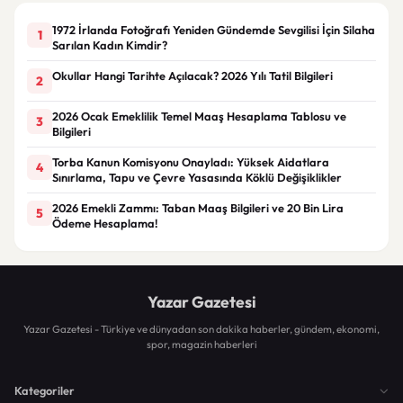
1972 İrlanda Fotoğrafı Yeniden Gündemde Sevgilisi İçin Silaha
1
Sarılan Kadın Kimdir?
Okullar Hangi Tarihte Açılacak? 2026 Yılı Tatil Bilgileri
2
2026 Ocak Emeklilik Temel Maaş Hesaplama Tablosu ve
3
Bilgileri
Torba Kanun Komisyonu Onayladı: Yüksek Aidatlara
4
Sınırlama, Tapu ve Çevre Yasasında Köklü Değişiklikler
2026 Emekli Zammı: Taban Maaş Bilgileri ve 20 Bin Lira
5
Ödeme Hesaplama!
Yazar Gazetesi
Yazar Gazetesi - Türkiye ve dünyadan son dakika haberler, gündem, ekonomi,
spor, magazin haberleri
Kategoriler