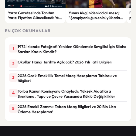
Yazar Gazetesi’nde Tanıtım
Yunus Akgün'den iddialı mesaj:
Fen
Yazısı Fiyatları Güncellendi: Yeni
"Şampiyonluğun en büyük adayı
plan
Fiyat 15 Bin TL
yine Galatasaray"
iddi
EN ÇOK OKUNANLAR
1972 İrlanda Fotoğrafı Yeniden Gündemde Sevgilisi İçin Silaha
1
Sarılan Kadın Kimdir?
Okullar Hangi Tarihte Açılacak? 2026 Yılı Tatil Bilgileri
2
2026 Ocak Emeklilik Temel Maaş Hesaplama Tablosu ve
3
Bilgileri
Torba Kanun Komisyonu Onayladı: Yüksek Aidatlara
4
Sınırlama, Tapu ve Çevre Yasasında Köklü Değişiklikler
2026 Emekli Zammı: Taban Maaş Bilgileri ve 20 Bin Lira
5
Ödeme Hesaplama!