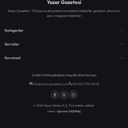
Yazar Gazetesi
Yazar Gazetesi - Türkiye ve dünyadan son dakika haberler, gündem, ekonomi,
spor, magazin haberleri
Kategoriler
Servisler
Kurumsal
Gizlilik Politikası
Kullanım Koşulları
Site Haritası
info@yazargazetesi.com
+90 501 379 08 08
© 2026 Yazar Medya A.Ş. Tüm hakları saklıdır.
Egemen KEYDAL
eNews |