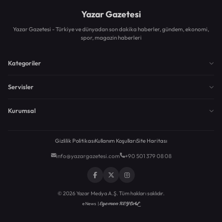
Yazar Gazetesi
Yazar Gazetesi - Türkiye ve dünyadan son dakika haberler, gündem, ekonomi,
spor, magazin haberleri
Kategoriler
Servisler
Kurumsal
Gizlilik Politikası
Kullanım Koşulları
Site Haritası
info@yazargazetesi.com
+90 501 379 08 08
© 2026 Yazar Medya A.Ş. Tüm hakları saklıdır.
Egemen KEYDAL
eNews |