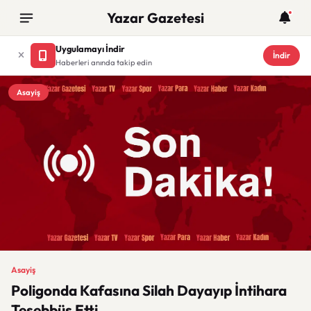
Yazar Gazetesi
Uygulamayı İndir
İndir
Haberleri anında takip edin
Asayiş
Asayiş
Poligonda Kafasına Silah Dayayıp İntihara
Teşebbüs Etti