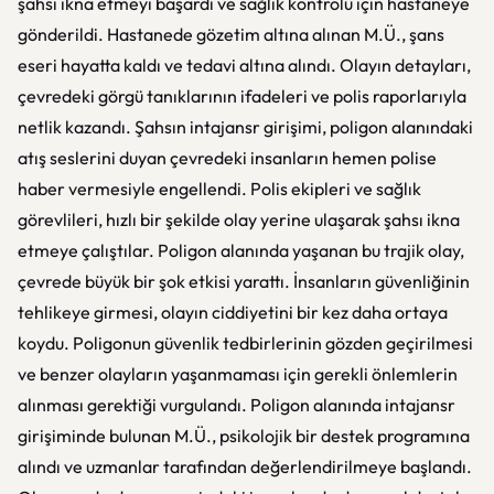
şahsı ikna etmeyi başardı ve sağlık kontrolü için hastaneye
gönderildi. Hastanede gözetim altına alınan M.Ü., şans
eseri hayatta kaldı ve tedavi altına alındı. Olayın detayları,
çevredeki görgü tanıklarının ifadeleri ve polis raporlarıyla
netlik kazandı. Şahsın intajansr girişimi, poligon alanındaki
atış seslerini duyan çevredeki insanların hemen polise
haber vermesiyle engellendi. Polis ekipleri ve sağlık
görevlileri, hızlı bir şekilde olay yerine ulaşarak şahsı ikna
etmeye çalıştılar. Poligon alanında yaşanan bu trajik olay,
çevrede büyük bir şok etkisi yarattı. İnsanların güvenliğinin
tehlikeye girmesi, olayın ciddiyetini bir kez daha ortaya
koydu. Poligonun güvenlik tedbirlerinin gözden geçirilmesi
ve benzer olayların yaşanmaması için gerekli önlemlerin
alınması gerektiği vurgulandı. Poligon alanında intajansr
girişiminde bulunan M.Ü., psikolojik bir destek programına
alındı ve uzmanlar tarafından değerlendirilmeye başlandı.