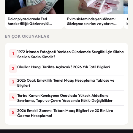
Dolar piyasalarında Fed
Evim sisteminde yeni dönem:
Alta
hareketliliği: Gözler eylül
Sözleşme sınırları ve yatırım
bell
ayındaki faiz kararında
kuralları değişti
Bil
duy
EN ÇOK OKUNANLAR
1972 İrlanda Fotoğrafı Yeniden Gündemde Sevgilisi İçin Silaha
1
Sarılan Kadın Kimdir?
Okullar Hangi Tarihte Açılacak? 2026 Yılı Tatil Bilgileri
2
2026 Ocak Emeklilik Temel Maaş Hesaplama Tablosu ve
3
Bilgileri
Torba Kanun Komisyonu Onayladı: Yüksek Aidatlara
4
Sınırlama, Tapu ve Çevre Yasasında Köklü Değişiklikler
2026 Emekli Zammı: Taban Maaş Bilgileri ve 20 Bin Lira
5
Ödeme Hesaplama!