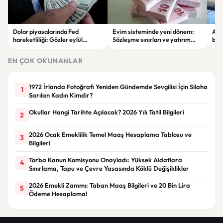
Dolar piyasalarında Fed
Evim sisteminde yeni dönem:
Alta
hareketliliği: Gözler eylül
Sözleşme sınırları ve yatırım
bell
ayındaki faiz kararında
kuralları değişti
Bil
duy
EN ÇOK OKUNANLAR
1972 İrlanda Fotoğrafı Yeniden Gündemde Sevgilisi İçin Silaha
1
Sarılan Kadın Kimdir?
Okullar Hangi Tarihte Açılacak? 2026 Yılı Tatil Bilgileri
2
2026 Ocak Emeklilik Temel Maaş Hesaplama Tablosu ve
3
Bilgileri
Torba Kanun Komisyonu Onayladı: Yüksek Aidatlara
4
Sınırlama, Tapu ve Çevre Yasasında Köklü Değişiklikler
2026 Emekli Zammı: Taban Maaş Bilgileri ve 20 Bin Lira
5
Ödeme Hesaplama!