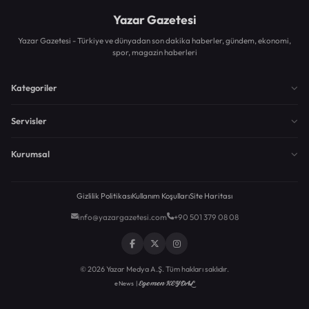
Yazar Gazetesi
Yazar Gazetesi - Türkiye ve dünyadan son dakika haberler, gündem, ekonomi,
spor, magazin haberleri
Kategoriler
Servisler
Kurumsal
Gizlilik Politikası
Kullanım Koşulları
Site Haritası
info@yazargazetesi.com
+90 501 379 08 08
© 2026 Yazar Medya A.Ş. Tüm hakları saklıdır.
Egemen KEYDAL
eNews |