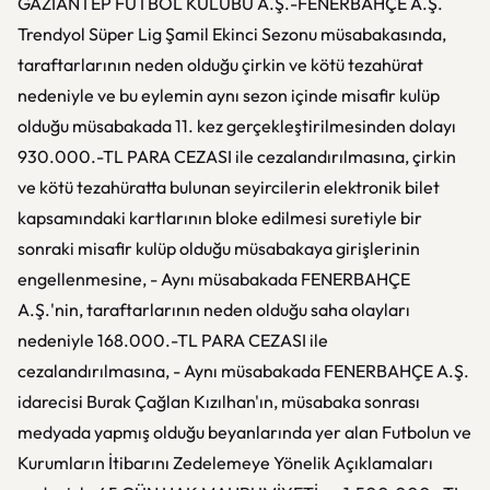
GAZİANTEP FUTBOL KULÜBÜ A.Ş.-FENERBAHÇE A.Ş.
Trendyol Süper Lig Şamil Ekinci Sezonu müsabakasında,
taraftarlarının neden olduğu çirkin ve kötü tezahürat
nedeniyle ve bu eylemin aynı sezon içinde misafir kulüp
olduğu müsabakada 11. kez gerçekleştirilmesinden dolayı
930.000.-TL PARA CEZASI ile cezalandırılmasına, çirkin
ve kötü tezahüratta bulunan seyircilerin elektronik bilet
kapsamındaki kartlarının bloke edilmesi suretiyle bir
sonraki misafir kulüp olduğu müsabakaya girişlerinin
engellenmesine, - Aynı müsabakada FENERBAHÇE
A.Ş.'nin, taraftarlarının neden olduğu saha olayları
nedeniyle 168.000.-TL PARA CEZASI ile
cezalandırılmasına, - Aynı müsabakada FENERBAHÇE A.Ş.
idarecisi Burak Çağlan Kızılhan'ın, müsabaka sonrası
medyada yapmış olduğu beyanlarında yer alan Futbolun ve
Kurumların İtibarını Zedelemeye Yönelik Açıklamaları