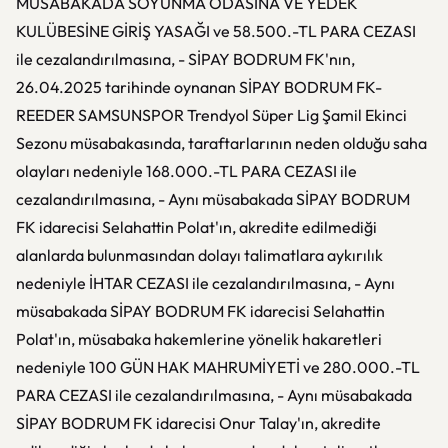
MÜSABAKADA SOYUNMA ODASINA VE YEDEK
KULÜBESİNE GİRİŞ YASAĞI ve 58.500.-TL PARA CEZASI
ile cezalandırılmasına, - SİPAY BODRUM FK'nın,
26.04.2025 tarihinde oynanan SİPAY BODRUM FK-
REEDER SAMSUNSPOR Trendyol Süper Lig Şamil Ekinci
Sezonu müsabakasında, taraftarlarının neden olduğu saha
olayları nedeniyle 168.000.-TL PARA CEZASI ile
cezalandırılmasına, - Aynı müsabakada SİPAY BODRUM
FK idarecisi Selahattin Polat'ın, akredite edilmediği
alanlarda bulunmasından dolayı talimatlara aykırılık
nedeniyle İHTAR CEZASI ile cezalandırılmasına, - Aynı
müsabakada SİPAY BODRUM FK idarecisi Selahattin
Polat'ın, müsabaka hakemlerine yönelik hakaretleri
nedeniyle 100 GÜN HAK MAHRUMİYETİ ve 280.000.-TL
PARA CEZASI ile cezalandırılmasına, - Aynı müsabakada
SİPAY BODRUM FK idarecisi Onur Talay'ın, akredite