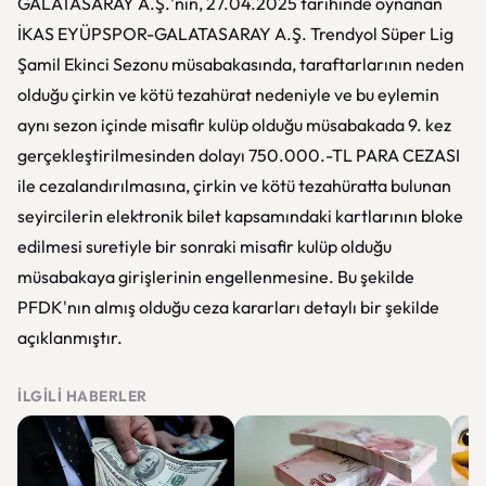
GALATASARAY A.Ş.'nin, 27.04.2025 tarihinde oynanan
İKAS EYÜPSPOR-GALATASARAY A.Ş. Trendyol Süper Lig
Şamil Ekinci Sezonu müsabakasında, taraftarlarının neden
olduğu çirkin ve kötü tezahürat nedeniyle ve bu eylemin
aynı sezon içinde misafir kulüp olduğu müsabakada 9. kez
gerçekleştirilmesinden dolayı 750.000.-TL PARA CEZASI
ile cezalandırılmasına, çirkin ve kötü tezahüratta bulunan
seyircilerin elektronik bilet kapsamındaki kartlarının bloke
edilmesi suretiyle bir sonraki misafir kulüp olduğu
müsabakaya girişlerinin engellenmesine. Bu şekilde
PFDK'nın almış olduğu ceza kararları detaylı bir şekilde
açıklanmıştır.
İLGILI HABERLER