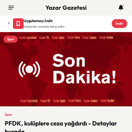
Yazar Gazetesi
Uygulamayı İndir
İndir
Haberleri anında takip edin
Spor
Spor
PFDK, kulüplere ceza yağdırdı - Detaylar
burada