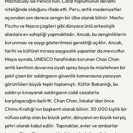
Machacuay ise Peñico'nun, Caral toplumunun devamı
niteliğinde olduğunu ifade etti. Peru, antik medeniyetler
açısından son derece zengin bir ülke olarak bilinir. Machu
Picchu ve Nazca çizgileri gibi dünyaca ünlü arkeolojik
alanlara ev sahipliği yapmaktadır. Ancak, bu zenginliklerin
korunması ve saygı gösterilmesi gerektiği açıktır. Ancak,
tarihi ve kültürel mirasa saygısızlık yapanlar da mevcuttur.
Mayıs ayında, UNESCO tarafından korunan Chan Chan
antik kentinin duvarına siyah sprey boya ile müstehcen bir
şekil çizen bir saldırganın güvenlik kamerasına yansıyan
görüntüleri büyük tepki toplamıştı. Kültür Bakanlığı, bu
saldırıyı kınayarak saldırganın ciddi cezalarla
karşılaşacağını belirtti. Chan Chan, İnkalar'dan önce
Chimu Krallığı'nın başkenti olarak bilinir. 30.000 kişilik bir
nüfusa sahip olan bu büyük şehir, dünyanın en büyük kerpiç
şehri olarak kabul edilir. Tapınaklar, evler ve ambarlar