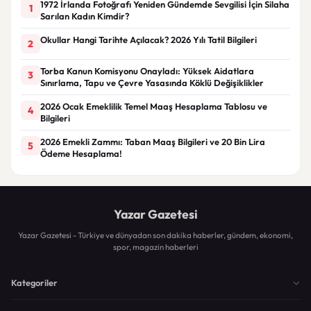
1972 İrlanda Fotoğrafı Yeniden Gündemde Sevgilisi İçin Silaha
1
Sarılan Kadın Kimdir?
Okullar Hangi Tarihte Açılacak? 2026 Yılı Tatil Bilgileri
2
Torba Kanun Komisyonu Onayladı: Yüksek Aidatlara
3
Sınırlama, Tapu ve Çevre Yasasında Köklü Değişiklikler
2026 Ocak Emeklilik Temel Maaş Hesaplama Tablosu ve
4
Bilgileri
2026 Emekli Zammı: Taban Maaş Bilgileri ve 20 Bin Lira
5
Ödeme Hesaplama!
Yazar Gazetesi
Yazar Gazetesi - Türkiye ve dünyadan son dakika haberler, gündem, ekonomi,
spor, magazin haberleri
Kategoriler