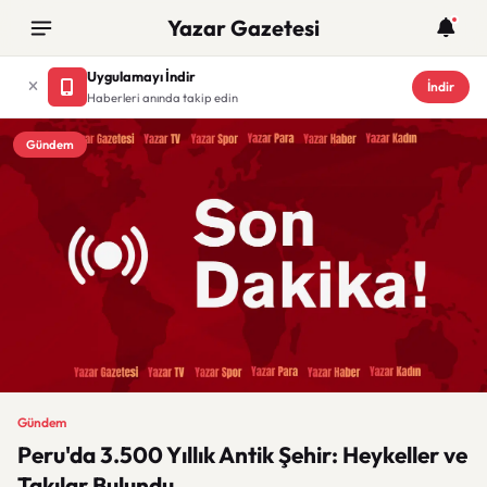
Yazar Gazetesi
Uygulamayı İndir
İndir
Haberleri anında takip edin
Gündem
Gündem
Peru'da 3.500 Yıllık Antik Şehir: Heykeller ve
Takılar Bulundu