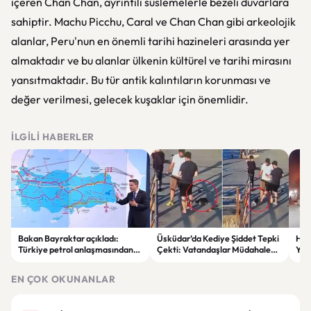
içeren Chan Chan, ayrıntılı süslemelerle bezeli duvarlara
sahiptir. Machu Picchu, Caral ve Chan Chan gibi arkeolojik
alanlar, Peru'nun en önemli tarihi hazineleri arasında yer
almaktadır ve bu alanlar ülkenin kültürel ve tarihi mirasını
yansıtmaktadır. Bu tür antik kalıntıların korunması ve
değer verilmesi, gelecek kuşaklar için önemlidir.
İLGILI HABERLER
Bakan Bayraktar açıkladı:
Üsküdar’da Kediye Şiddet Tepki
Hus
Türkiye petrol anlaşmasından
Çekti: Vatandaşlar Müdahale
Yöne
yıllık 500 milyon dolar gelir
Etti
Say
sağlayacak
Sür
EN ÇOK OKUNANLAR