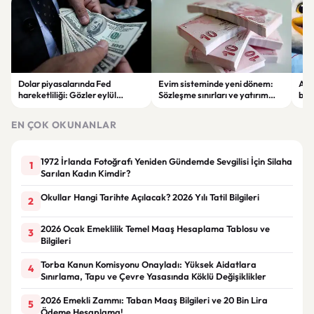
Dolar piyasalarında Fed
Evim sisteminde yeni dönem:
Alta
hareketliliği: Gözler eylül
Sözleşme sınırları ve yatırım
bell
ayındaki faiz kararında
kuralları değişti
Bil
duy
EN ÇOK OKUNANLAR
1972 İrlanda Fotoğrafı Yeniden Gündemde Sevgilisi İçin Silaha
1
Sarılan Kadın Kimdir?
Okullar Hangi Tarihte Açılacak? 2026 Yılı Tatil Bilgileri
2
2026 Ocak Emeklilik Temel Maaş Hesaplama Tablosu ve
3
Bilgileri
Torba Kanun Komisyonu Onayladı: Yüksek Aidatlara
4
Sınırlama, Tapu ve Çevre Yasasında Köklü Değişiklikler
2026 Emekli Zammı: Taban Maaş Bilgileri ve 20 Bin Lira
5
Ödeme Hesaplama!