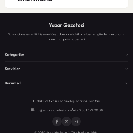
Yazar Gazetesi
Yazar Gazetesi - Türkiye ve dünyadan son dakika haberler, gündem, ekonomi,
spor, magazin haberleri
Kategoriler
Servisler
Kurumsal
Gizlilik Politikası
Kullanım Koşulları
Site Haritası
info@yazargazetesi.com
+90 501 379 08 08
© 2026 Yazar Medya A.Ş. Tüm hakları saklıdır.