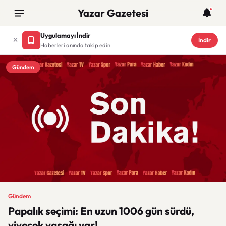
Yazar Gazetesi
Uygulamayı İndir
İndir
Haberleri anında takip edin
Gündem
Gündem
Papalık seçimi: En uzun 1006 gün sürdü,
yiyecek yasağı var!