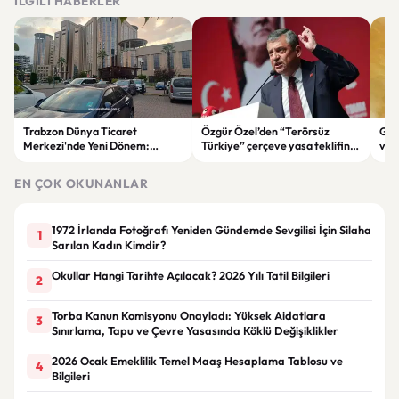
İLGILI HABERLER
Trabzon Dünya Ticaret
Özgür Özel’den “Terörsüz
Göz
Merkezi'nde Yeni Dönem:
Türkiye” çerçeve yasa teklifine
ve 
Mahkeme Süreci Bitti,
tepki: “Meselenin ruhuna
men
Trabzon'un Dev Projesi Ne
aykırı”
EN ÇOK OKUNANLAR
Zaman Tamamlanacak?
1972 İrlanda Fotoğrafı Yeniden Gündemde Sevgilisi İçin Silaha
1
Sarılan Kadın Kimdir?
Okullar Hangi Tarihte Açılacak? 2026 Yılı Tatil Bilgileri
2
Torba Kanun Komisyonu Onayladı: Yüksek Aidatlara
3
Sınırlama, Tapu ve Çevre Yasasında Köklü Değişiklikler
2026 Ocak Emeklilik Temel Maaş Hesaplama Tablosu ve
4
Bilgileri