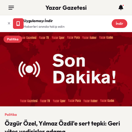
Yazar Gazetesi
Uygulamayı İndir
İndir
Haberleri anında takip edin
Politika
Politika
Özgür Özel, Yılmaz Özdil'e sert tepki: Geri
vites yedirirler adama