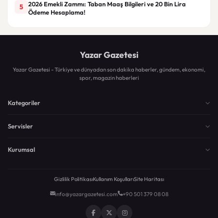
2026 Emekli Zammı: Taban Maaş Bilgileri ve 20 Bin Lira
5
Ödeme Hesaplama!
Yazar Gazetesi
Yazar Gazetesi - Türkiye ve dünyadan son dakika haberler, gündem, ekonomi,
spor, magazin haberleri
Kategoriler
Servisler
Kurumsal
Gizlilik Politikası
Kullanım Koşulları
Site Haritası
info@yazargazetesi.com
+90 501 379 08 08