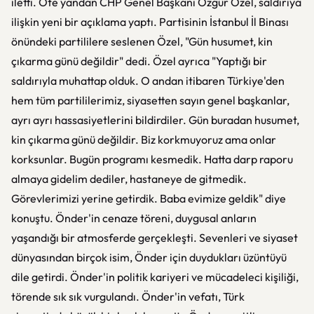
iletti. Öte yandan CHP Genel Başkanı Özgür Özel, saldırıya
ilişkin yeni bir açıklama yaptı. Partisinin İstanbul İl Binası
önündeki partililere seslenen Özel, "Gün husumet, kin
çıkarma günü değildir" dedi. Özel ayrıca "Yaptığı bir
saldırıyla muhattap olduk. O andan itibaren Türkiye'den
hem tüm partililerimiz, siyasetten sayın genel başkanlar,
ayrı ayrı hassasiyetlerini bildirdiler. Gün buradan husumet,
kin çıkarma günü değildir. Biz korkmuyoruz ama onlar
korksunlar. Bugün programı kesmedik. Hatta darp raporu
almaya gidelim dediler, hastaneye de gitmedik.
Görevlerimizi yerine getirdik. Baba evimize geldik" diye
konuştu. Önder'in cenaze töreni, duygusal anların
yaşandığı bir atmosferde gerçekleşti. Sevenleri ve siyaset
dünyasından birçok isim, Önder için duydukları üzüntüyü
dile getirdi. Önder'in politik kariyeri ve mücadeleci kişiliği,
törende sık sık vurgulandı. Önder'in vefatı, Türk