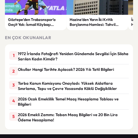
Göztepe’den Trabzonspor’a
Hazine’den Yarın İki Kritik
İzm
Geçit Yok: İsmail Köybaşı
Borçlanma Hamlesi: Tahvil
Hed
Jübilesinde Kazanan İzmir Ekibi
İhalesi ve Kira Sertifikası Satışı
Sul
Oldu
Yapılacak
EN ÇOK OKUNANLAR
1972 İrlanda Fotoğrafı Yeniden Gündemde Sevgilisi İçin Silaha
1
Sarılan Kadın Kimdir?
Okullar Hangi Tarihte Açılacak? 2026 Yılı Tatil Bilgileri
2
Torba Kanun Komisyonu Onayladı: Yüksek Aidatlara
3
Sınırlama, Tapu ve Çevre Yasasında Köklü Değişiklikler
2026 Ocak Emeklilik Temel Maaş Hesaplama Tablosu ve
4
Bilgileri
2026 Emekli Zammı: Taban Maaş Bilgileri ve 20 Bin Lira
5
Ödeme Hesaplama!