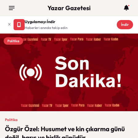
Yazar Gazetesi
Uygulamayı İndir
İndir
Haberleri anında takip edin
Politika
Politika
Özgür Özel: Husumet ve kin çıkarma günü
değil, barış ve birlik günüdür