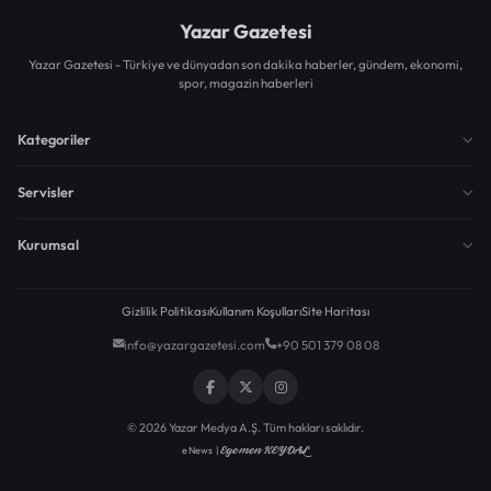
Yazar Gazetesi
Yazar Gazetesi - Türkiye ve dünyadan son dakika haberler, gündem, ekonomi,
spor, magazin haberleri
Kategoriler
Servisler
Kurumsal
Gizlilik Politikası
Kullanım Koşulları
Site Haritası
info@yazargazetesi.com
+90 501 379 08 08
© 2026 Yazar Medya A.Ş. Tüm hakları saklıdır.
Egemen KEYDAL
eNews |