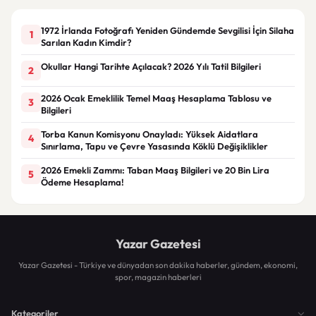
1972 İrlanda Fotoğrafı Yeniden Gündemde Sevgilisi İçin Silaha
1
Sarılan Kadın Kimdir?
Okullar Hangi Tarihte Açılacak? 2026 Yılı Tatil Bilgileri
2
2026 Ocak Emeklilik Temel Maaş Hesaplama Tablosu ve
3
Bilgileri
Torba Kanun Komisyonu Onayladı: Yüksek Aidatlara
4
Sınırlama, Tapu ve Çevre Yasasında Köklü Değişiklikler
2026 Emekli Zammı: Taban Maaş Bilgileri ve 20 Bin Lira
5
Ödeme Hesaplama!
Yazar Gazetesi
Yazar Gazetesi - Türkiye ve dünyadan son dakika haberler, gündem, ekonomi,
spor, magazin haberleri
Kategoriler