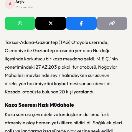
Arşiv
A
· 2 dk okuma
Tarsus-Adana-Gaziantep (TAG) Otoyolu üzerinde,
Osmaniye ile Gaziantep arasında yer alan Nurdağı
ilçesinde korkutucu bir kaza meydana geldi. M.E.Ç.'nin
yönetimindeki 27 AZ 203 plakalı tur otobüsü, Noğaylar
Mahallesi mevkisinde seyir halindeyken sürücünün
direksiyon hakimiyetini kaybetmesi sonucu devrildi.
Kazada, otobüste bulunan 20 kişi yaralandı.
Kaza Sonrası Hızlı Müdahale
Kaza sonrası çevredeki vatandaşların durumu fark
etmesiyle olay hemen yetkililere bildirildi. Sağlık ekipleri,
polis ve jandarma kısa sürede olay yerine sevk edildi.