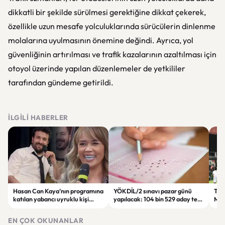
dikkatli bir şekilde sürülmesi gerektiğine dikkat çekerek,
özellikle uzun mesafe yolculuklarında sürücülerin dinlenme
molalarına uyulmasının önemine değindi. Ayrıca, yol
güvenliğinin artırılması ve trafik kazalarının azaltılması için
otoyol üzerinde yapılan düzenlemeler de yetkililer
tarafından gündeme getirildi.
İLGILI HABERLER
Hasan Can Kaya’nın programına
YÖKDİL/2 sınavı pazar günü
Tren
katılan yabancı uyruklu kişi
yapılacak: 104 bin 529 aday ter
Man
çalışma izni olmadığı
dökecek
Bol
gerekçesiyle gözaltına alındı
EN ÇOK OKUNANLAR