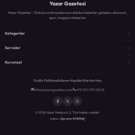
Yazar Gazetesi
Yazar Gazetesi - Türkiye ve dünyadan son dakika haberler, gündem, ekonomi,
spor, magazin haberleri
Kategoriler
Servisler
Kurumsal
Gizlilik Politikası
Kullanım Koşulları
Site Haritası
info@yazargazetesi.com
+90 501 379 08 08
© 2026 Yazar Medya A.Ş. Tüm hakları saklıdır.
Egemen KEYDAL
eNews |