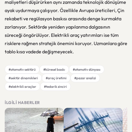
maliyetleri düşürürken aynı zamanda teknolojik dönüşüme
ayak uydurmaya çalışıyor. Özellikle Avrupa üreticileri, Çin
rekabeti ve regülasyon baskısı arasında denge kurmakta
zorlanıyor. Sektörde yeniden yapılanma dalgasının
süreceği öngörülüyor. Elektrikli araç yatırımları ise tüm
risklere rağmen stratejik önemini koruyor. Uzmanlara göre
tablo kısa vadede değişmeyecek.
#otomotiv sektörü
#küresel baskı
#otomotiv dünyası
#sektör dinamikleri
#araç üretimi
#pazar analizi
#elektrikli araçlar
#tedarik zinciri
İLGILI HABERLER