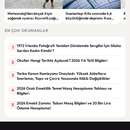
Meteoroloji’den birçok il için
Gaziantep-Kilis sınırında 4,6
Bak
sağanak uyarısı: Kuvvetli yağış
büyüklüğünde deprem: Kısa
açı
ve rüzgâra dikkat
süreli panik yaşandı
değ
müf
EN ÇOK OKUNANLAR
1972 İrlanda Fotoğrafı Yeniden Gündemde Sevgilisi İçin Silaha
1
Sarılan Kadın Kimdir?
Okullar Hangi Tarihte Açılacak? 2026 Yılı Tatil Bilgileri
2
Torba Kanun Komisyonu Onayladı: Yüksek Aidatlara
3
Sınırlama, Tapu ve Çevre Yasasında Köklü Değişiklikler
2026 Ocak Emeklilik Temel Maaş Hesaplama Tablosu ve
4
Bilgileri
2026 Emekli Zammı: Taban Maaş Bilgileri ve 20 Bin Lira
5
Ödeme Hesaplama!