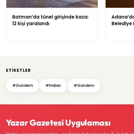
Batman’da tünel girişinde kaza:
Adana’da 
12 kişi yaralandı
Belediye 
yaşamını 
ETIKETLER
#Gundem
#Haber
#Gündem
Yazar Gazetesi Uygulaması
Mobil uygulamamızı indirin, son dakika haberlerinden ilk siz haber