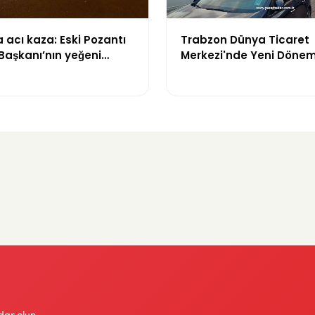
acı kaza: Eski Pozantı
Trabzon Dünya Ticaret
Başkanı’nın yeğeni
Merkezi'nde Yeni Dönem
yitirdi
Mahkeme Süreci Bitti,
Trabzon'un Dev Projesi 
Zaman Tamamlanacak
dar olun.