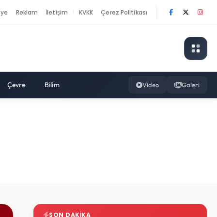
nye
Reklam
İletişim
KVKK
Çerez Politikası
|
Çevre
Bilim
Video
Galeri
SON DAKIKA