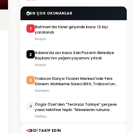
EN ÇOK OKUNANLAR
Batman’da tünel girişinde kaza: 12 kişi
1
yaralandı
Asayis
Adana’da acı kaza: Eski Pozantı Belediye
2
Başkanı’nın yeğeni yaşamını yitirdi
Asayis
Trabzon Dünya Ticaret Merkezi'nde Yeni
3
Dönem: Mahkeme Süreci Bitti, Trabzon'un
Dev Projesi Ne Zaman Tamamlanacak?
Gündem
Özgür Özel’den “Terörsüz Türkiye” çerçeve
4
yasa teklifine tepki: “Meselenin ruhuna
aykırı”
Politika
BIZI TAKIP EDIN