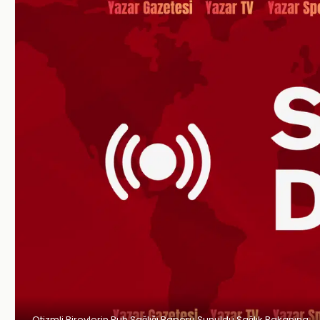
Otizmli Bireylerin Ruh Sağlığı Raporu Sunuldu Sağlık Bakanına