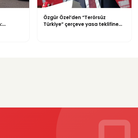
Özgür Özel’den “Terörsüz
:
Türkiye” çerçeve yasa teklifine
tepki: “Meselenin ruhuna aykırı”
Ne
?