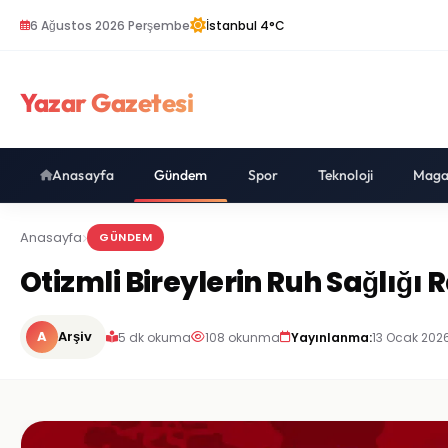
6 Ağustos 2026 Perşembe
İstanbul 4°C
Yazar Gazetesi
Anasayfa
Gündem
Spor
Teknoloji
Maga
Anasayfa
GÜNDEM
Otizmli Bireylerin Ruh Sağlığ
A
Arşiv
5 dk okuma
108 okunma
Yayınlanma:
13 Ocak 2026