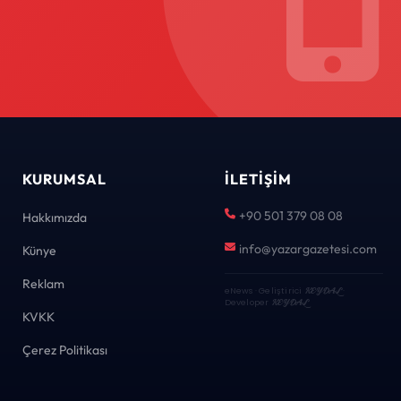
KURUMSAL
İLETIŞIM
+90 501 379 08 08
Hakkımızda
info@yazargazetesi.com
Künye
Reklam
eNews · Geliştirici
KEYDAL
·
Developer
KEYDAL
KVKK
Çerez Politikası