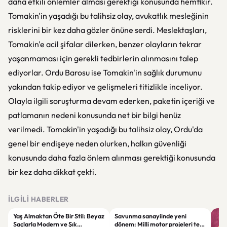
daha etkili önlemler alması gerektiği konusunda hemfikir.
Tomakin'in yaşadığı bu talihsiz olay, avukatlık mesleğinin
risklerini bir kez daha gözler önüne serdi. Meslektaşları,
Tomakin'e acil şifalar dilerken, benzer olayların tekrar
yaşanmaması için gerekli tedbirlerin alınmasını talep
ediyorlar. Ordu Barosu ise Tomakin'in sağlık durumunu
yakından takip ediyor ve gelişmeleri titizlikle inceliyor.
Olayla ilgili soruşturma devam ederken, paketin içeriği ve
patlamanın nedeni konusunda net bir bilgi henüz
verilmedi. Tomakin'in yaşadığı bu talihsiz olay, Ordu'da
genel bir endişeye neden olurken, halkın güvenliği
konusunda daha fazla önlem alınması gerektiği konusunda
bir kez daha dikkat çekti.
İLGILI HABERLER
Yaş Almaktan Öte Bir Stil: Beyaz
Savunma sanayiinde yeni
Saçlarla Modern ve Şık
dönem: Milli motor projeleri tek