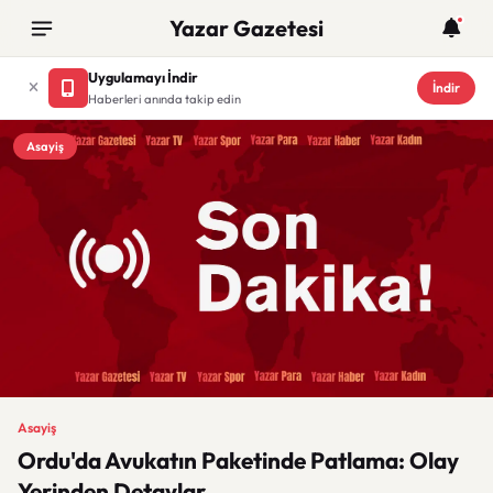
Yazar Gazetesi
Uygulamayı İndir
İndir
Haberleri anında takip edin
Asayiş
Asayiş
Ordu'da Avukatın Paketinde Patlama: Olay
Yerinden Detaylar