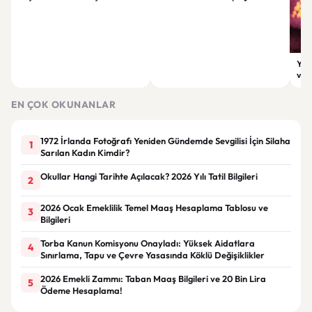
Görünüm Önerileri
çatı altında toplanıyor
Yap
virü
düny
EN ÇOK OKUNANLAR
1972 İrlanda Fotoğrafı Yeniden Gündemde Sevgilisi İçin Silaha
1
Sarılan Kadın Kimdir?
Okullar Hangi Tarihte Açılacak? 2026 Yılı Tatil Bilgileri
2
2026 Ocak Emeklilik Temel Maaş Hesaplama Tablosu ve
3
Bilgileri
Torba Kanun Komisyonu Onayladı: Yüksek Aidatlara
4
Sınırlama, Tapu ve Çevre Yasasında Köklü Değişiklikler
2026 Emekli Zammı: Taban Maaş Bilgileri ve 20 Bin Lira
5
Ödeme Hesaplama!