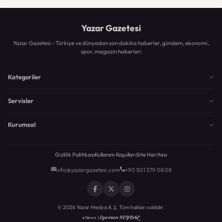
Yazar Gazetesi
Yazar Gazetesi - Türkiye ve dünyadan son dakika haberler, gündem, ekonomi,
spor, magazin haberleri
Kategoriler
Servisler
Kurumsal
Gizlilik Politikası
Kullanım Koşulları
Site Haritası
info@yazargazetesi.com
+90 501 379 08 08
© 2026 Yazar Medya A.Ş. Tüm hakları saklıdır.
Egemen KEYDAL
eNews |