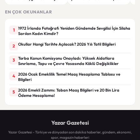
Giyim Önerileri
Getiren Modeller
Bakı
Çöz
EN ÇOK OKUNANLAR
1972 İrlanda Fotoğrafı Yeniden Gündemde Sevgilisi İçin Silaha
1
Sarılan Kadın Kimdir?
Okullar Hangi Tarihte Açılacak? 2026 Yılı Tatil Bilgileri
2
Torba Kanun Komisyonu Onayladı: Yüksek Aidatlara
3
Sınırlama, Tapu ve Çevre Yasasında Köklü Değişiklikler
2026 Ocak Emeklilik Temel Maaş Hesaplama Tablosu ve
4
Bilgileri
2026 Emekli Zammı: Taban Maaş Bilgileri ve 20 Bin Lira
5
Ödeme Hesaplama!
Yazar Gazetesi
Yazar Gazetesi - Türkiye ve dünyadan son dakika haberler, gündem, ekonomi,
spor, magazin haberleri