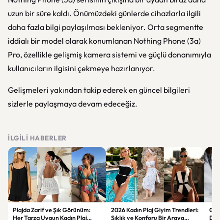
uzun bir süre kaldı. Önümüzdeki günlerde cihazlarla ilgili
daha fazla bilgi paylaşılması bekleniyor. Orta segmentte
iddialı bir model olarak konumlanan Nothing Phone (3a)
Pro, özellikle gelişmiş kamera sistemi ve güçlü donanımıyla
kullanıcıların ilgisini çekmeye hazırlanıyor.
Gelişmeleri yakından takip ederek en güncel bilgileri
sizlerle paylaşmaya devam edeceğiz.
İLGILI HABERLER
Plajda Zarif ve Şık Görünüm:
2026 Kadın Plaj Giyim Trendleri:
Güz
Her Tarza Uygun Kadın Plaj
Şıklık ve Konforu Bir Araya
Dön