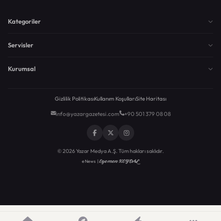
Kategoriler
Servisler
Kurumsal
Gizlilik Politikası
Kullanım Koşulları
Site Haritası
info@yazargazetesi.com
+90 501 379 08 08
© 2026 Yazar Medya A.Ş. Tüm hakları saklıdır.
Egemen KEYDAL
eNews |