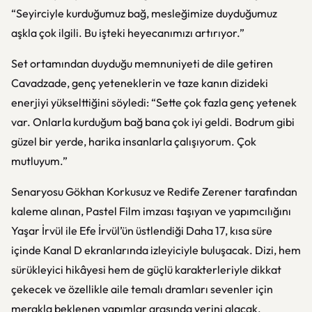
“Seyirciyle kurduğumuz bağ, mesleğimize duyduğumuz
aşkla çok ilgili. Bu işteki heyecanımızı artırıyor.”
Set ortamından duyduğu memnuniyeti de dile getiren
Cavadzade, genç yeteneklerin ve taze kanın dizideki
enerjiyi yükselttiğini söyledi: “Sette çok fazla genç yetenek
var. Onlarla kurduğum bağ bana çok iyi geldi. Bodrum gibi
güzel bir yerde, harika insanlarla çalışıyorum. Çok
mutluyum.”
Senaryosu Gökhan Korkusuz ve Redife Zerener tarafından
kaleme alınan, Pastel Film imzası taşıyan ve yapımcılığını
Yaşar İrvül ile Efe İrvül’ün üstlendiği
Daha 17
, kısa süre
içinde Kanal D ekranlarında izleyiciyle buluşacak. Dizi, hem
sürükleyici hikâyesi hem de güçlü karakterleriyle dikkat
çekecek ve özellikle aile temalı dramları sevenler için
merakla beklenen yapımlar arasında yerini alacak.