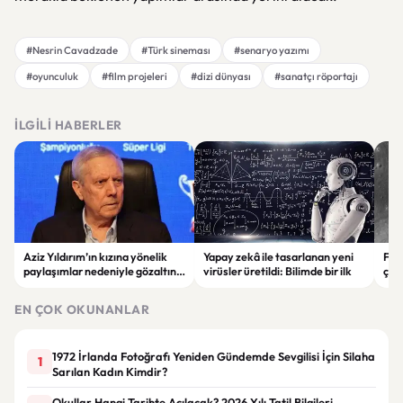
#Nesrin Cavadzade
#Türk sineması
#senaryo yazımı
#oyunculuk
#film projeleri
#dizi dünyası
#sanatçı röportajı
İLGILI HABERLER
Aziz Yıldırım’ın kızına yönelik
Yapay zekâ ile tasarlanan yeni
Falc
paylaşımlar nedeniyle gözaltına
virüsler üretildi: Bilimde bir ilk
çar
alınan şüpheli için tutuklama
gör
talebi
EN ÇOK OKUNANLAR
1972 İrlanda Fotoğrafı Yeniden Gündemde Sevgilisi İçin Silaha
1
Sarılan Kadın Kimdir?
Okullar Hangi Tarihte Açılacak? 2026 Yılı Tatil Bilgileri