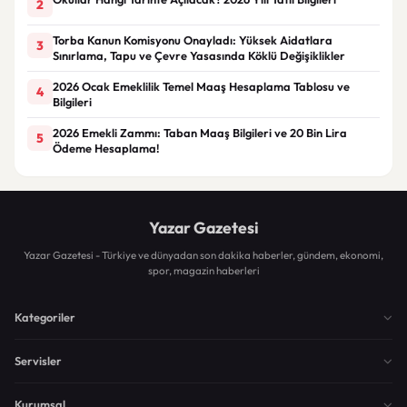
2
Torba Kanun Komisyonu Onayladı: Yüksek Aidatlara
3
Sınırlama, Tapu ve Çevre Yasasında Köklü Değişiklikler
2026 Ocak Emeklilik Temel Maaş Hesaplama Tablosu ve
4
Bilgileri
2026 Emekli Zammı: Taban Maaş Bilgileri ve 20 Bin Lira
5
Ödeme Hesaplama!
Yazar Gazetesi
Yazar Gazetesi - Türkiye ve dünyadan son dakika haberler, gündem, ekonomi,
spor, magazin haberleri
Kategoriler
Servisler
Kurumsal