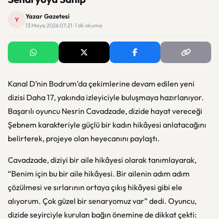
Yazar Gazetesi
Y
13 Mayıs 2026 07:21 · 1 dk okuma
Kanal D’nin Bodrum’da çekimlerine devam edilen yeni
dizisi
Daha 17
, yakında izleyiciyle buluşmaya hazırlanıyor.
Başarılı oyuncu Nesrin Cavadzade, dizide hayat vereceği
Şebnem karakteriyle güçlü bir kadın hikâyesi anlatacağını
belirterek, projeye olan heyecanını paylaştı.
Cavadzade, diziyi bir aile hikâyesi olarak tanımlayarak,
“Benim için bu bir aile hikâyesi. Bir ailenin adım adım
çözülmesi ve sırlarının ortaya çıkış hikâyesi gibi ele
alıyorum. Çok güzel bir senaryomuz var” dedi. Oyuncu,
dizide seyirciyle kurulan bağın önemine de dikkat çekti: