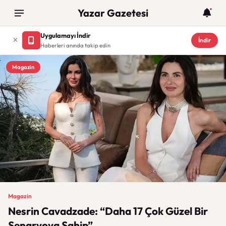
Yazar Gazetesi
Uygulamayı İndir
İndir
Haberleri anında takip edin
Magazin
Magazin
Nesrin Cavadzade: “Daha 17 Çok Güzel Bir
Senaryoya Sahip”