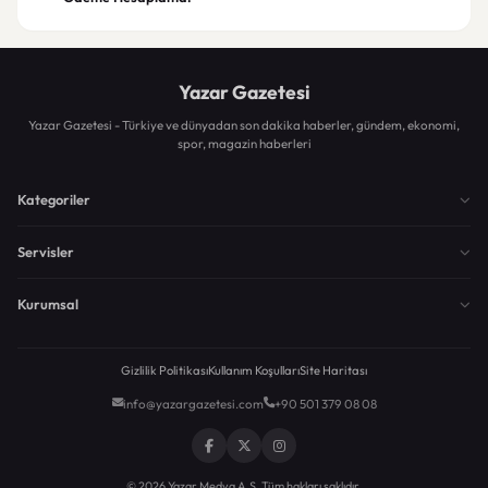
Yazar Gazetesi
Yazar Gazetesi - Türkiye ve dünyadan son dakika haberler, gündem, ekonomi,
spor, magazin haberleri
Kategoriler
Servisler
Kurumsal
Gizlilik Politikası
Kullanım Koşulları
Site Haritası
info@yazargazetesi.com
+90 501 379 08 08
© 2026 Yazar Medya A.Ş. Tüm hakları saklıdır.