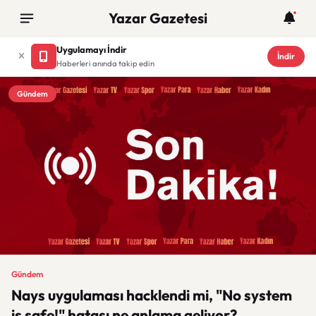
Yazar Gazetesi
Uygulamayı İndir
İndir
Haberleri anında takip edin
Gündem
Gündem
Nays uygulaması hacklendi mi, "No system
is safe!" hatası ne anlama geliyor?