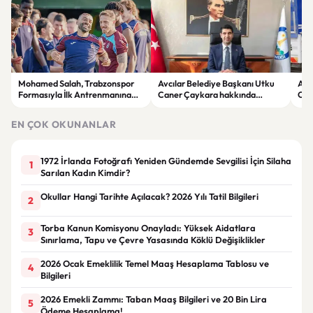
Mohamed Salah, Trabzonspor
Avcılar Belediye Başkanı Utku
Avc
Formasıyla İlk Antrenmanına
Caner Çaykara hakkında
Can
Çıktı
tahliye kararı
tahl
EN ÇOK OKUNANLAR
1972 İrlanda Fotoğrafı Yeniden Gündemde Sevgilisi İçin Silaha
1
Sarılan Kadın Kimdir?
Okullar Hangi Tarihte Açılacak? 2026 Yılı Tatil Bilgileri
2
Torba Kanun Komisyonu Onayladı: Yüksek Aidatlara
3
Sınırlama, Tapu ve Çevre Yasasında Köklü Değişiklikler
2026 Ocak Emeklilik Temel Maaş Hesaplama Tablosu ve
4
Bilgileri
2026 Emekli Zammı: Taban Maaş Bilgileri ve 20 Bin Lira
5
Ödeme Hesaplama!