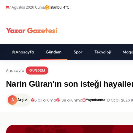
7 Ağustos 2026 Cuma
İstanbul 4°C
Yazar Gazetesi
Anasayfa
Gündem
Spor
Teknoloji
Maga
Anasayfa
GÜNDEM
Narin Güran'ın son isteği hayalleri
5 dk okuma
108 okunma
13 Ocak 2026 1
A
Arşiv
Yayınlanma: