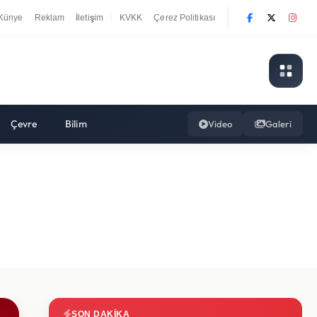
Künye
Reklam
İletişim
KVKK
Çerez Politikası
|
Çevre
Bilim
Video
Galeri
SON DAKIKA