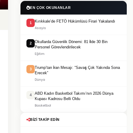
EN ÇOK OKUNANLAR
Kırıkkale’de FETÖ Hükümlüsü Firari Yakalandı
1
Asayis
Okullarda Güvenlik Dönemi: 81 İlde 30 Bin
2
Personel Görevlendirilecek
Eğitim
Trump’tan İran Mesajı: “Savaş Çok Yakında Sona
3
Erecek”
Dünya
ABD Kadın Basketbol Takımı’nın 2026 Dünya
4
Kupası Kadrosu Belli Oldu
Basketbol
BIZI TAKIP EDIN