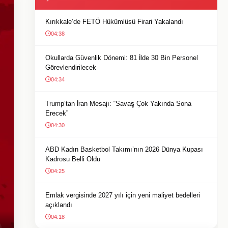
Kırıkkale’de FETÖ Hükümlüsü Firari Yakalandı
04:38
Okullarda Güvenlik Dönemi: 81 İlde 30 Bin Personel
Görevlendirilecek
04:34
Trump’tan İran Mesajı: “Savaş Çok Yakında Sona
Erecek”
04:30
ABD Kadın Basketbol Takımı’nın 2026 Dünya Kupası
Kadrosu Belli Oldu
04:25
Emlak vergisinde 2027 yılı için yeni maliyet bedelleri
açıklandı
04:18