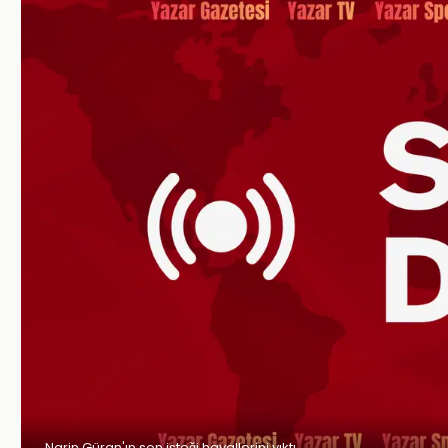
Narin Güran'ın son isteği hayallerini yıktı