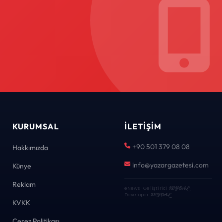
KURUMSAL
İLETIŞIM
+90 501 379 08 08
Hakkımızda
info@yazargazetesi.com
Künye
Reklam
eNews · Geliştirici
KEYDAL
·
Developer
KEYDAL
KVKK
Çerez Politikası