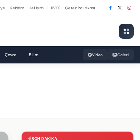
nye
Reklam
İletişim
KVKK
Çerez Politikası
|
Çevre
Bilim
Video
Galeri
SON DAKIKA