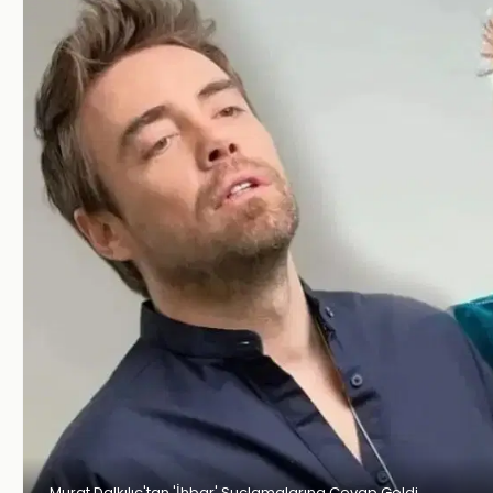
Murat Dalkılıç'tan 'İhbar' Suçlamalarına Cevap Geldi