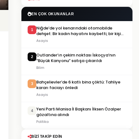
EN ÇOK OKUNANLAR
Niğde’de yol kenarındaki otomobilde
1
dehşet: Bir kadın hayatını kaybetti, bir kişi
ağır yaralandı
Asayis
Outlander’ın çekim noktası İskoçya’nın
2
“Büyük Kanyonu” satışa çıkarıldı
Bilim
Bahçelievler’de 6 katlı bina çöktü: Tahliye
3
kararı faciayı önledi
Asayis
Yeni Parti Manisa İl Başkanı İlksen Özalper
4
gözaltına alındı
Politika
BIZI TAKIP EDIN