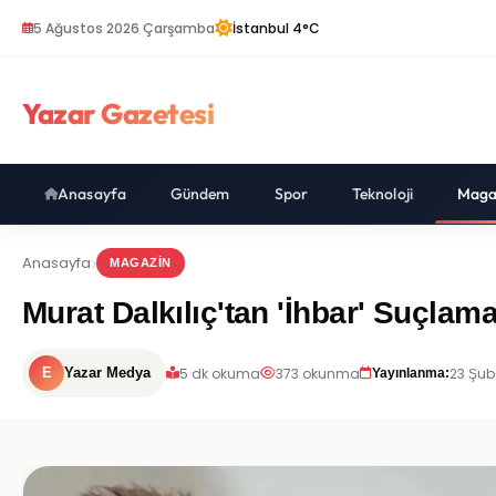
5 Ağustos 2026 Çarşamba
İstanbul 4°C
Yazar Gazetesi
Anasayfa
Gündem
Spor
Teknoloji
Maga
Anasayfa
MAGAZIN
Murat Dalkılıç'tan 'İhbar' Suçlam
5 dk okuma
373 okunma
23 Şub
E
Yazar Medya
Yayınlanma: