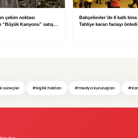
ın çekim noktası
Bahçelievler’de 6 katlı bina
ın “Büyük Kanyonu” satışa
Tahliye kararı faciayı önledi
 süreçler
#kişilik hakları
#medya kuruluşları
#kam
dar olun.