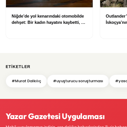
Niğde’de yol kenarındaki otomobilde
Outlander’
dehşet: Bir kadın hayatını kaybetti, bir
İskoçya’n
kişi ağır yaralandı
çıkarıldı
ETIKETLER
#Murat Dalkılıç
#uyuşturucu soruşturması
#yasal
Yazar Gazetesi Uygulaması
Mobil uygulamamızı indirin, son dakika haberlerinden ilk siz haber