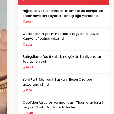
Niğde’de yol kenarındaki otomobilde dehşet: Bir
kadın hayatını kaybetti, bir kişi ağır yaralandı
20:54
Outlander’ın çekim noktası İskoçya’nın “Büyük
Kanyonu” satışa çıkarıldı
21:12
Bahçelievler’de 6 katlı bina çöktü: Tahliye kararı
faciayı önledi
20:41
Yeni Parti Manisa İl Başkanı İlksen Özalper
gözaltına alındı
21:16
Opel’den Ağustos kampanyası: Ticari araçlara 1
milyon TL sıfır faizli kredi desteği
19:48