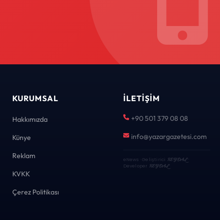
KURUMSAL
İLETIŞIM
+90 501 379 08 08
Hakkımızda
info@yazargazetesi.com
Künye
Reklam
eNews · Geliştirici
KEYDAL
·
Developer
KEYDAL
KVKK
Çerez Politikası