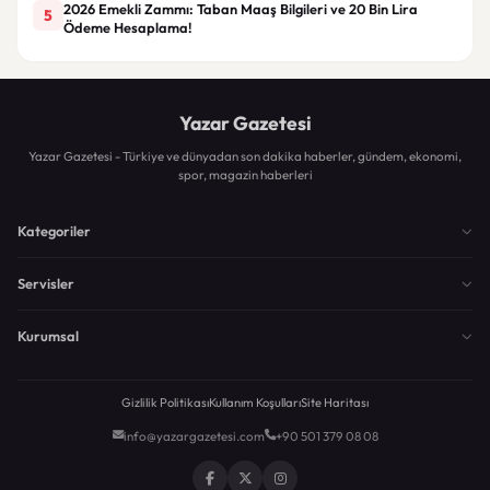
2026 Emekli Zammı: Taban Maaş Bilgileri ve 20 Bin Lira
5
Ödeme Hesaplama!
Yazar Gazetesi
Yazar Gazetesi - Türkiye ve dünyadan son dakika haberler, gündem, ekonomi,
spor, magazin haberleri
Kategoriler
Servisler
Kurumsal
Gizlilik Politikası
Kullanım Koşulları
Site Haritası
info@yazargazetesi.com
+90 501 379 08 08