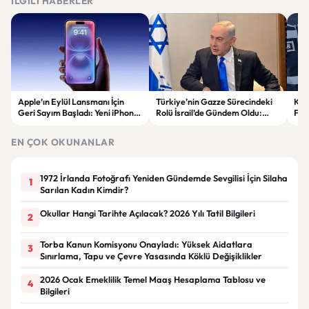
İLGILI HABERLER
Apple’ın Eylül Lansmanı İçin
Türkiye’nin Gazze Sürecindeki
Kır
Geri Sayım Başladı: Yeni iPhone
Rolü İsrail’de Gündem Oldu:
Fira
Modelleri Geliyor
Netanyahu ABD’ye Temsilci
Gönderdi
EN ÇOK OKUNANLAR
1972 İrlanda Fotoğrafı Yeniden Gündemde Sevgilisi İçin Silaha
1
Sarılan Kadın Kimdir?
Okullar Hangi Tarihte Açılacak? 2026 Yılı Tatil Bilgileri
2
Torba Kanun Komisyonu Onayladı: Yüksek Aidatlara
3
Sınırlama, Tapu ve Çevre Yasasında Köklü Değişiklikler
2026 Ocak Emeklilik Temel Maaş Hesaplama Tablosu ve
4
Bilgileri