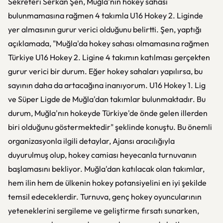
Sekreteri Serkan Şen, Muğla'nın hokey sahası
bulunmamasına rağmen 4 takımla U16 Hokey 2. Liginde
yer almasının gurur verici olduğunu belirtti. Şen, yaptığı
açıklamada, "Muğla'da hokey sahası olmamasına rağmen
Türkiye U16 Hokey 2. Ligine 4 takımın katılması gerçekten
gurur verici bir durum. Eğer hokey sahaları yapılırsa, bu
sayının daha da artacağına inanıyorum. U16 Hokey 1. Lig
ve Süper Ligde de Muğla'dan takımlar bulunmaktadır. Bu
durum, Muğla'nın hokeyde Türkiye'de önde gelen illerden
biri olduğunu göstermektedir" şeklinde konuştu. Bu önemli
organizasyonla ilgili detaylar, Ajansı aracılığıyla
duyurulmuş olup, hokey camiası heyecanla turnuvanın
başlamasını bekliyor. Muğla'dan katılacak olan takımlar,
hem ilin hem de ülkenin hokey potansiyelini en iyi şekilde
temsil edeceklerdir. Turnuva, genç hokey oyuncularının
yeteneklerini sergileme ve geliştirme fırsatı sunarken,