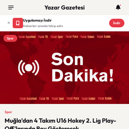
Yazar Gazetesi
Uygulamayı İndir
İndir
Haberleri anında takip edin
Spor
Spor
Muğla'dan 4 Takım U16 Hokey 2. Lig Play-
Off'larında Boy Gösterecek