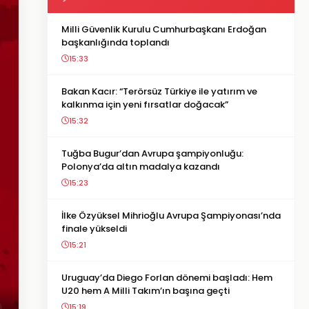
Milli Güvenlik Kurulu Cumhurbaşkanı Erdoğan
başkanlığında toplandı
15:33
Bakan Kacır: “Terörsüz Türkiye ile yatırım ve
kalkınma için yeni fırsatlar doğacak”
15:32
Tuğba Bugur’dan Avrupa şampiyonluğu:
Polonya’da altın madalya kazandı
15:23
İlke Özyüksel Mihrioğlu Avrupa Şampiyonası’nda
finale yükseldi
15:21
Uruguay’da Diego Forlan dönemi başladı: Hem
U20 hem A Milli Takım’ın başına geçti
15:19