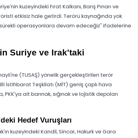
ye'nin kuzeyindeki Fırat Kalkanı, Barış Pınarı ve
röristi etkisiz hale getirdi. Terörü kaynağında yok
e sürekli operasyonlara devam edeceğiz" ifadelerine
n Suriye ve Irak'taki
ayii'ne (TUSAŞ) yönelik gerçekleştirilen terör
lli İstihbarat Teşkilatı (MİT) geniş çaplı hava
PKK'ya ait barınak, sığınak ve lojistik depoları
'deki Hedef Vuruşları
ak'ın kuzeyindeki Kandil, Sincar, Hakurk ve Gara