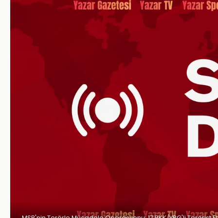
MSB'nin Terörle Mücadele Operasyonu: 17 PKK/YPG'li Terörist Etki