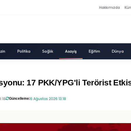
Hakkımızda
Kü
zin
Politika
Sağlık
Asayiş
Eğitim
Dünya
onu: 17 PKK/YPG'li Terörist Etkisi
8:18
6 Ağustos 2026 13:18
Güncelleme: