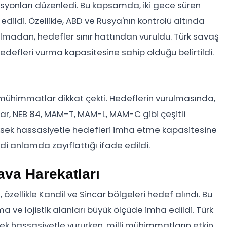
syonları düzenledi. Bu kapsamda, iki gece süren
ldi. Özellikle, ABD ve Rusya'nın kontrolü altında
lmadan, hedefler sınır hattından vuruldu. Türk savaş
edefleri vurma kapasitesine sahip olduğu belirtildi.
i mühimmatlar dikkat çekti. Hedeflerin vurulmasında,
ar, NEB 84, MAM-T, MAM-L, MAM-C gibi çeşitli
ksek hassasiyetle hedefleri imha etme kapasitesine
di anlamda zayıflattığı ifade edildi.
ava Harekatları
llikle Kandil ve Sincar bölgeleri hedef alındı. Bu
 ve lojistik alanları büyük ölçüde imha edildi. Türk
sek hassasiyetle vururken, milli mühimmatların etkin