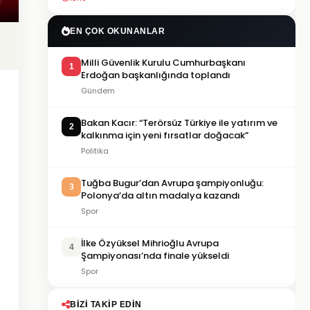
EN ÇOK OKUNANLAR
Milli Güvenlik Kurulu Cumhurbaşkanı
1
Erdoğan başkanlığında toplandı
Gündem
Bakan Kacır: “Terörsüz Türkiye ile yatırım ve
2
kalkınma için yeni fırsatlar doğacak”
Politika
Tuğba Bugur’dan Avrupa şampiyonluğu:
3
Polonya’da altın madalya kazandı
Spor
İlke Özyüksel Mihrioğlu Avrupa
4
Şampiyonası’nda finale yükseldi
Spor
BIZI TAKIP EDIN