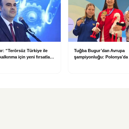
r: “Terörsüz Türkiye ile
Tuğba Bugur’dan Avrupa
kalkınma için yeni fırsatlar
şampiyonluğu: Polonya’da 
madalya kazandı