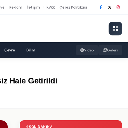
nye
Reklam
İletişim
KVKK
Çerez Politikası
|
Çevre
Bilim
Video
Galeri
z Hale Getirildi
SON DAKIKA