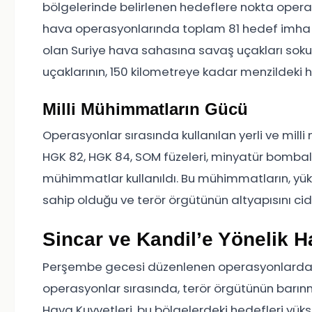
bölgelerinde belirlenen hedeflere nokta opera
hava operasyonlarında toplam 81 hedef imha edi
olan Suriye hava sahasına savaş uçakları soku
uçaklarının, 150 kilometreye kadar menzildeki h
Milli Mühimmatların Gücü
Operasyonlar sırasında kullanılan yerli ve mill
HGK 82, HGK 84, SOM füzeleri, minyatür bombal
mühimmatlar kullanıldı. Bu mühimmatların, yü
sahip olduğu ve terör örgütünün altyapısını cid
Sincar ve Kandil’e Yönelik H
Perşembe gecesi düzenlenen operasyonlarda, öze
operasyonlar sırasında, terör örgütünün barınma
Hava Kuvvetleri, bu bölgelerdeki hedefleri yük