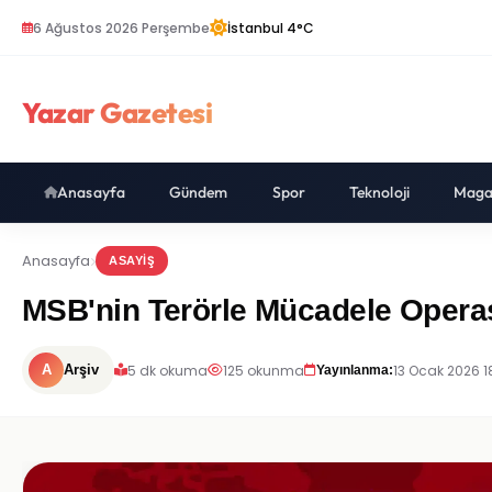
6 Ağustos 2026 Perşembe
İstanbul 4°C
Yazar Gazetesi
Anasayfa
Gündem
Spor
Teknoloji
Maga
Anasayfa
ASAYIŞ
MSB'nin Terörle Mücadele Operasy
5 dk okuma
125 okunma
13 Ocak 2026 1
A
Arşiv
Yayınlanma: