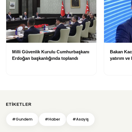
Milli Güvenlik Kurulu Cumhurbaşkanı
Bakan Kacı
Erdoğan başkanlığında toplandı
yatırım ve 
doğacak”
ETIKETLER
#Gundem
#Haber
#Asayiş