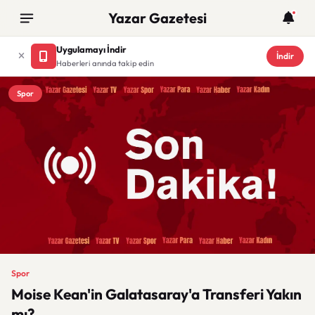
Yazar Gazetesi
Uygulamayı İndir
İndir
Haberleri anında takip edin
Spor
Spor
Moise Kean'in Galatasaray'a Transferi Yakın
mı?