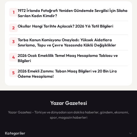
1972 İrlanda Fotoğrafı Yeniden Gündemde Sevgilisi İçin Silaha
1
Sarılan Kadın Kimdir?
Okullar Hangi Tarihte Açılacak? 2026 Yılı Tatil Bilgileri
2
Torba Kanun Komisyonu Onayladı: Yüksek Aidatlara
3
Sınırlama, Tapu ve Çevre Yasasında Köklü Değişiklikler
2026 Ocak Emeklilik Temel Maaş Hesaplama Tablosu ve
4
Bilgileri
2026 Emekli Zammı: Taban Maaş Bilgileri ve 20 Bin Lira
5
Ödeme Hesaplama!
Yazar Gazetesi
Yazar Gazetesi - Türkiye ve dünyadan son dakika haberler, gündem, ekonomi,
spor, magazin haberleri
Kategoriler