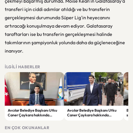
çekmeyi başarmış durumda. Moise Kean'in Galatasaray'a
transferi için ciddi adımlar atıldığı ve bu transferin
gerçekleşmesi durumunda Süper Lig'in heyecanını
artıracağı konuşulmaya devam ediyor. Galatasaray
taraftarları ise bu transferin gerçekleşmesi halinde
takımlarının şampiyonluk yolunda daha da güçleneceğine
inanıyor.
İLGILI HABERLER
Avcılar Belediye Başkanı Utku
Avcılar Belediye Başkanı Utku
Bur
Caner Çaykara hakkında
Caner Çaykara hakkında
size
tahliye kararı
tahliye kararı
kah
EN ÇOK OKUNANLAR