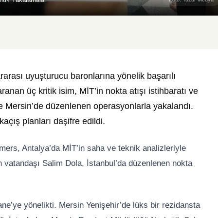
lararası uyuşturucu baronlarına yönelik başarılı
nan üç kritik isim, MİT’in nokta atışı istihbaratı ve
 ve Mersin’de düzenlenen operasyonlarla yakalandı.
açış planları daşifre edildi.
rs, Antalya’da MİT’in saha ve teknik analizleriyle
n vatandaşı Salim Dola, İstanbul’da düzenlenen nokta
e’ye yönelikti. Mersin Yenişehir’de lüks bir rezidansta