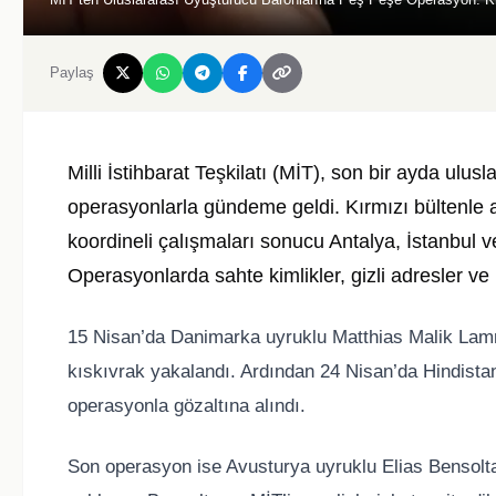
Paylaş
Milli İstihbarat Teşkilatı (MİT), son bir ayda ulus
operasyonlarla gündeme geldi. Kırmızı bültenle ara
koordineli çalışmaları sonucu Antalya, İstanbul
Operasyonlarda sahte kimlikler, gizli adresler ve k
15 Nisan’da Danimarka uyruklu Matthias Malik Lamme
kıskıvrak yakalandı. Ardından 24 Nisan’da Hindista
operasyonla gözaltına alındı.
Son operasyon ise Avusturya uyruklu Elias Bensoltan