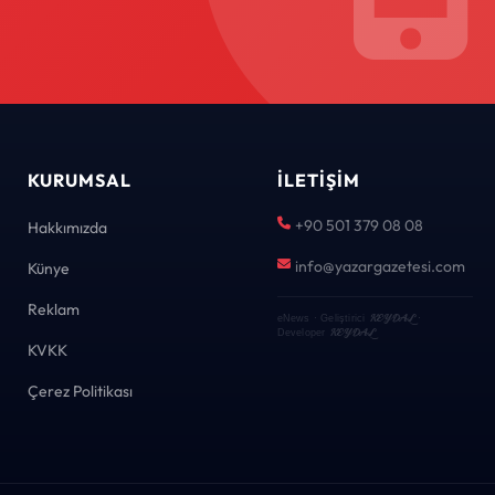
KURUMSAL
İLETIŞIM
+90 501 379 08 08
Hakkımızda
info@yazargazetesi.com
Künye
Reklam
KEYDAL
eNews · Geliştirici
·
KEYDAL
Developer
KVKK
Çerez Politikası