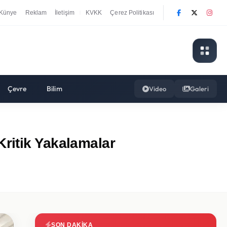
Künye
Reklam
İletişim
KVKK
Çerez Politikası
|
Çevre
Bilim
Video
Galeri
ritik Yakalamalar
SON DAKIKA