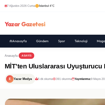
7 Ağustos 2026 Cuma
İstanbul 4°C
Yazar Gazetesi
Anasayfa
Gündem
Spor
Teknoloji
Maga
Anasayfa
ASAYIS
MİT’ten Uluslararası Uyuşturucu
E
Yazar Medya
5 dk okuma
391 okunma
Yayınlanma:
9 Mayıs 20