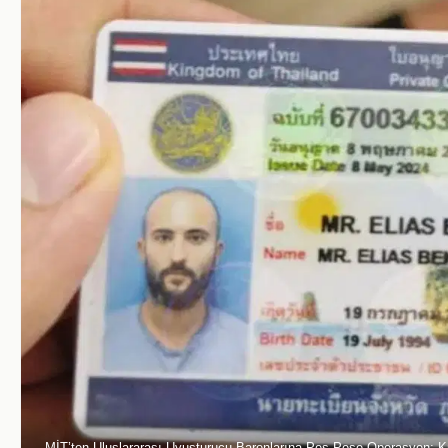
MİT’ten Uluslararası Uyuşturucu Baronlarına Peş Peşe Operasyon: Kr