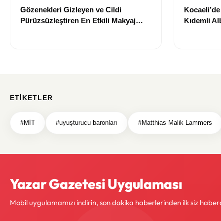
Gözenekleri Gizleyen ve Cildi
Kocaeli’d
Pürüzsüzleştiren En Etkili Makyaj
Kıdemli Al
Bazı Önerileri
ETIKETLER
#MİT
#uyuşturucu baronları
#Matthias Malik Lammers
Yazar Gazetesi Uygulaması
Mobil uygulamamızı indirin, son dakika haberlerinden ilk siz haber