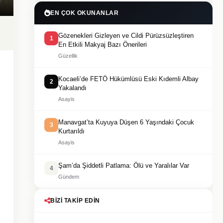
EN ÇOK OKUNANLAR
Gözenekleri Gizleyen ve Cildi Pürüzsüzleştiren
1
En Etkili Makyaj Bazı Önerileri
Güzellik
Kocaeli’de FETÖ Hükümlüsü Eski Kıdemli Albay
2
Yakalandı
Asayis
Manavgat’ta Kuyuya Düşen 6 Yaşındaki Çocuk
3
Kurtarıldı
Asayis
Şam’da Şiddetli Patlama: Ölü ve Yaralılar Var
4
Gündem
BIZI TAKIP EDIN