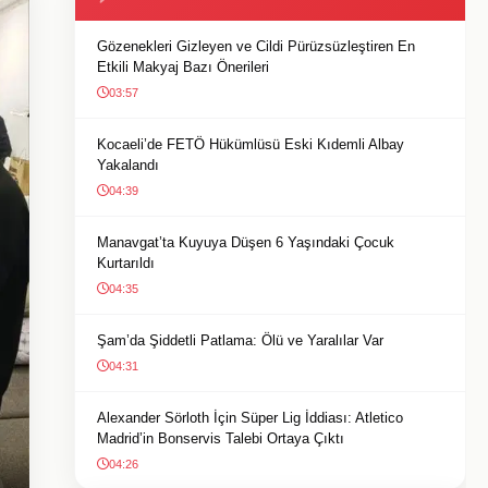
Gözenekleri Gizleyen ve Cildi Pürüzsüzleştiren En
Etkili Makyaj Bazı Önerileri
03:57
Kocaeli’de FETÖ Hükümlüsü Eski Kıdemli Albay
Yakalandı
04:39
Manavgat’ta Kuyuya Düşen 6 Yaşındaki Çocuk
Kurtarıldı
04:35
Şam’da Şiddetli Patlama: Ölü ve Yaralılar Var
04:31
Alexander Sörloth İçin Süper Lig İddiası: Atletico
Madrid’in Bonservis Talebi Ortaya Çıktı
04:26