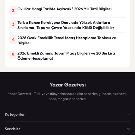
Okullar Hangi Tarihte Açılacak? 2026 Yılı Tatil Bilgileri
2
Torba Kanun Komisyonu Onayladı: Yüksek Aidatlara
3
Sınırlama, Tapu ve Çevre Yasasında Köklü Değişiklikler
2026 Ocak Emeklilik Temel Maaş Hesaplama Tablosu ve
4
Bilgileri
2026 Emekli Zammı: Taban Maaş Bilgileri ve 20 Bin Lira
5
Ödeme Hesaplama!
Yazar Gazetesi
Yazar Gazetesi - Türkiye ve dünyadan son dakika haberler, gündem, ekonomi,
spor, magazin haberleri
Kategoriler
Servisler