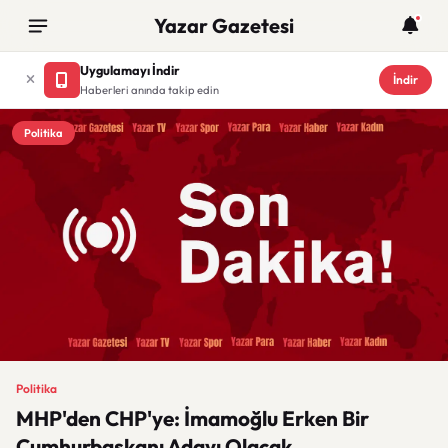
Yazar Gazetesi
Uygulamayı İndir
İndir
Haberleri anında takip edin
Politika
Politika
MHP'den CHP'ye: İmamoğlu Erken Bir
Cumhurbaşkanı Adayı Olacak