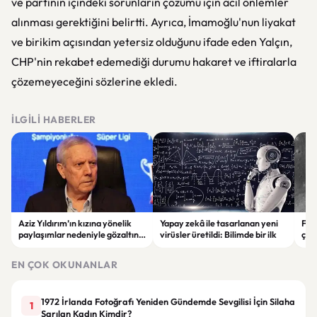
ve partinin içindeki sorunların çözümü için acil önlemler
alınması gerektiğini belirtti. Ayrıca, İmamoğlu'nun liyakat
ve birikim açısından yetersiz olduğunu ifade eden Yalçın,
CHP'nin rekabet edemediği durumu hakaret ve iftiralarla
çözemeyeceğini sözlerine ekledi.
İLGILI HABERLER
Aziz Yıldırım’ın kızına yönelik
Yapay zekâ ile tasarlanan yeni
Falc
paylaşımlar nedeniyle gözaltına
virüsler üretildi: Bilimde bir ilk
çar
alınan şüpheli için tutuklama
gör
talebi
EN ÇOK OKUNANLAR
1972 İrlanda Fotoğrafı Yeniden Gündemde Sevgilisi İçin Silaha
1
Sarılan Kadın Kimdir?