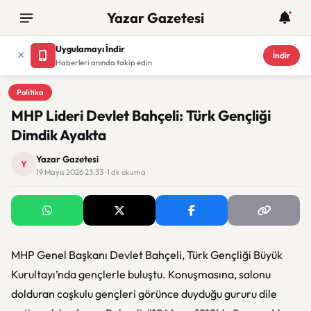
Yazar Gazetesi
Uygulamayı İndir
İndir
Haberleri anında takip edin
Politika
Politika
MHP Lideri Devlet Bahçeli: Türk Gençliği
Dimdik Ayakta
Yazar Gazetesi
Y
19 Mayıs 2026 23:33 · 1 dk okuma
MHP Genel Başkanı Devlet Bahçeli, Türk Gençliği Büyük
Kurultayı’nda gençlerle buluştu. Konuşmasına, salonu
dolduran coşkulu gençleri görünce duyduğu gururu dile