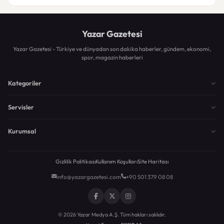
Yazar Gazetesi
Yazar Gazetesi - Türkiye ve dünyadan son dakika haberler, gündem, ekonomi,
spor, magazin haberleri
Kategoriler
Servisler
Kurumsal
Gizlilik Politikası
Kullanım Koşulları
Site Haritası
info@yazargazetesi.com
+90 501 379 08 08
© 2026 Yazar Medya A.Ş. Tüm hakları saklıdır.