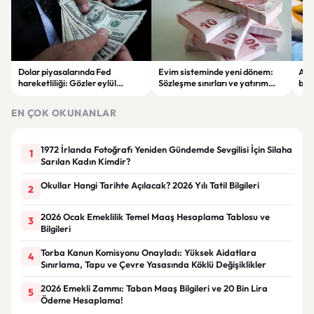
Dolar piyasalarında Fed
Evim sisteminde yeni dönem:
Alta
hareketliliği: Gözler eylül
Sözleşme sınırları ve yatırım
bell
ayındaki faiz kararında
kuralları değişti
Bil
duy
EN ÇOK OKUNANLAR
1972 İrlanda Fotoğrafı Yeniden Gündemde Sevgilisi İçin Silaha
1
Sarılan Kadın Kimdir?
Okullar Hangi Tarihte Açılacak? 2026 Yılı Tatil Bilgileri
2
2026 Ocak Emeklilik Temel Maaş Hesaplama Tablosu ve
3
Bilgileri
Torba Kanun Komisyonu Onayladı: Yüksek Aidatlara
4
Sınırlama, Tapu ve Çevre Yasasında Köklü Değişiklikler
2026 Emekli Zammı: Taban Maaş Bilgileri ve 20 Bin Lira
5
Ödeme Hesaplama!