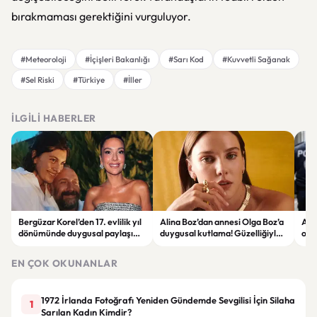
bırakmaması gerektiğini vurguluyor.
#Meteoroloji
#İçişleri Bakanlığı
#Sarı Kod
#Kuvvetli Sağanak
#Sel Riski
#Türkiye
#İller
İLGILI HABERLER
Bergüzar Korel’den 17. evlilik yıl
Alina Boz’dan annesi Olga Boz’a
Ank
dönümünde duygusal paylaşım!
duygusal kutlama! Güzelliğiyle
ope
Düğün albümünü açtı
dikkat çekti
hakk
EN ÇOK OKUNANLAR
1972 İrlanda Fotoğrafı Yeniden Gündemde Sevgilisi İçin Silaha
1
Sarılan Kadın Kimdir?