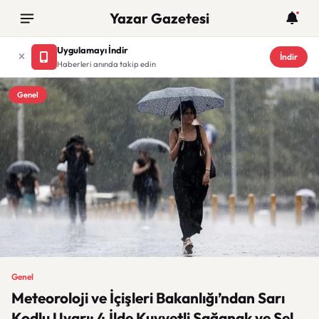
Yazar Gazetesi
Uygulamayı İndir
İndir
Haberleri anında takip edin
Genel
Genel
Meteoroloji ve İçişleri Bakanlığı’ndan Sarı
Kodlu Uyarı: 4 İlde Kuvvetli Sağanak ve Sel