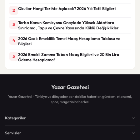
Okullar Hangi Tarihte Açılacak? 2026 Yılı Tatil Bilgileri
2
Torba Kanun Komisyonu Onayladı: Yüksek Aidatlara
3
Sınırlama, Tapu ve Çevre Yasasında Köklü Değişiklikler
2026 Ocak Emeklilik Temel Maaş Hesaplama Tablosu ve
4
Bilgileri
2026 Emekli Zammı: Taban Maaş Bilgileri ve 20 Bin Lira
5
Ödeme Hesaplama!
Yazar Gazetesi
Yazar Gazetesi - Türkiye ve dünyadan son dakika haberler, gündem, ekonomi,
spor, magazin haberleri
Kategoriler
Servisler