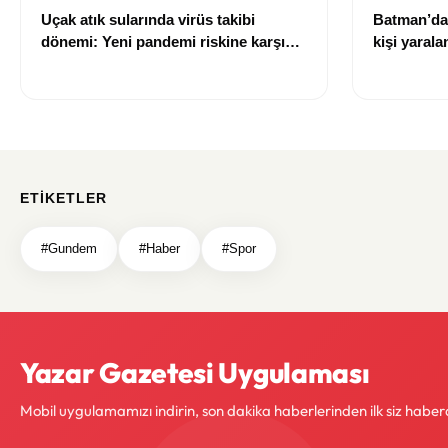
Uçak atık sularında virüs takibi
Batman’da 
dönemi: Yeni pandemi riskine karşı
kişi yarala
erken uyarı sistemi geliştiriliyor
ETIKETLER
#Gundem
#Haber
#Spor
Yazar Gazetesi Uygulaması
Mobil uygulamamızı indirin, son dakika haberlerinden ilk siz haber