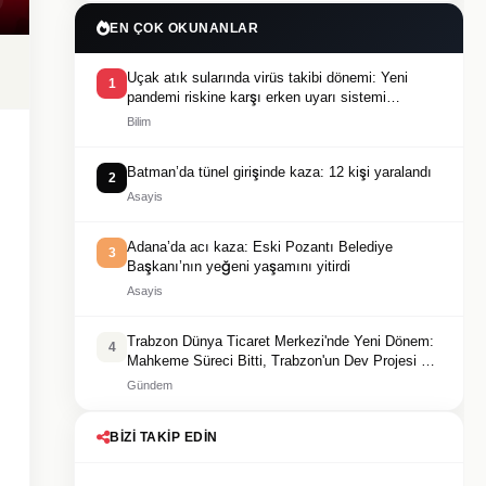
EN ÇOK OKUNANLAR
Uçak atık sularında virüs takibi dönemi: Yeni
1
pandemi riskine karşı erken uyarı sistemi
geliştiriliyor
Bilim
Batman’da tünel girişinde kaza: 12 kişi yaralandı
2
Asayis
Adana’da acı kaza: Eski Pozantı Belediye
3
Başkanı’nın yeğeni yaşamını yitirdi
Asayis
Trabzon Dünya Ticaret Merkezi'nde Yeni Dönem:
4
Mahkeme Süreci Bitti, Trabzon'un Dev Projesi Ne
Zaman Tamamlanacak?
Gündem
BIZI TAKIP EDIN