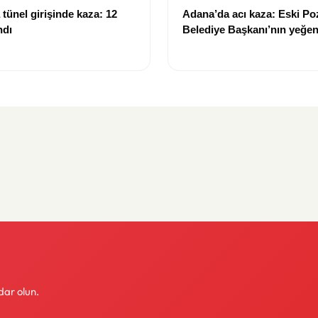
tünel girişinde kaza: 12
Adana’da acı kaza: Eski Po
ndı
Belediye Başkanı’nın yeğen
yitirdi
dar olun.