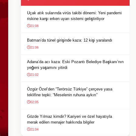
Uçak atık sularında virüs takibi dönemi: Yeni pandemi
riskine karşı erken uyarı sistemi geliştiriliyor
21:08
Batman’da tünel girişinde kaza: 12 kişi yaralandı
21:06
Adana’da acı kaza: Eski Pozantı Belediye Başkanı’nın
yeğeni yaşamını yitirdi
21:02
Özgür Özel’den “Terörsüz Türkiye” çerçeve yasa
teklifine tepki: “Meselenin ruhuna aykırı”
02:05
Gözde Yılmaz kimdir? Kariyeri ve özel hayatıyla
merak edilen menajer hakkında bilgiler
21:04