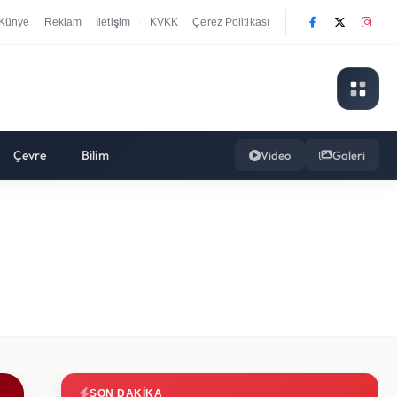
Künye
Reklam
İletişim
KVKK
Çerez Politikası
|
Çevre
Bilim
Video
Galeri
SON DAKIKA