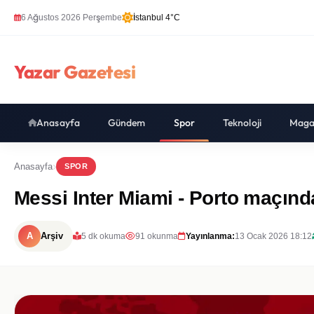
6 Ağustos 2026 Perşembe
İstanbul 4°C
Yazar Gazetesi
Anasayfa
Gündem
Spor
Teknoloji
Maga
Anasayfa
SPOR
Messi Inter Miami - Porto maçın
A
Arşiv
5 dk okuma
91 okunma
Yayınlanma:
13 Ocak 2026 18:12