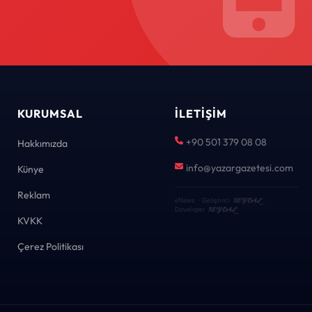
KURUMSAL
İLETIŞIM
+90 501 379 08 08
Hakkımızda
info@yazargazetesi.com
Künye
Reklam
KEYDAL
eNews · Geliştirici
·
KEYDAL
Developer
KVKK
Çerez Politikası