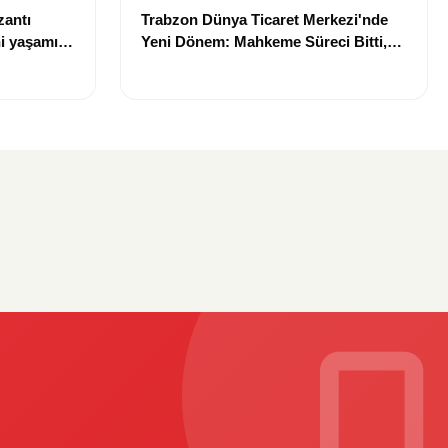
zantı
Trabzon Dünya Ticaret Merkezi'nde
i yaşamını
Yeni Dönem: Mahkeme Süreci Bitti,
Trabzon'un Dev Projesi Ne Zaman
Tamamlanacak?