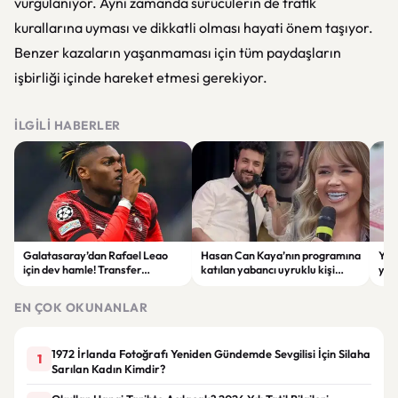
vurgulanıyor. Aynı zamanda sürücülerin de trafik
kurallarına uyması ve dikkatli olması hayati önem taşıyor.
Benzer kazaların yaşanmaması için tüm paydaşların
işbirliği içinde hareket etmesi gerekiyor.
İLGILI HABERLER
Galatasaray’dan Rafael Leao
Hasan Can Kaya’nın programına
YÖK
için dev hamle! Transfer
katılan yabancı uyruklu kişi
yap
görüşmeleri başladı
çalışma izni olmadığı
dök
gerekçesiyle gözaltına alındı
EN ÇOK OKUNANLAR
1972 İrlanda Fotoğrafı Yeniden Gündemde Sevgilisi İçin Silaha
1
Sarılan Kadın Kimdir?