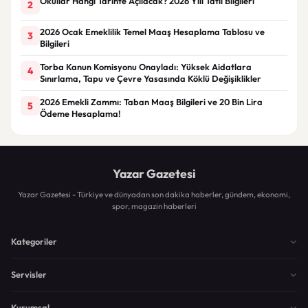
Okullar Hangi Tarihte Açılacak? 2026 Yılı Tatil Bilgileri
2
2026 Ocak Emeklilik Temel Maaş Hesaplama Tablosu ve
3
Bilgileri
Torba Kanun Komisyonu Onayladı: Yüksek Aidatlara
4
Sınırlama, Tapu ve Çevre Yasasında Köklü Değişiklikler
2026 Emekli Zammı: Taban Maaş Bilgileri ve 20 Bin Lira
5
Ödeme Hesaplama!
Yazar Gazetesi
Yazar Gazetesi - Türkiye ve dünyadan son dakika haberler, gündem, ekonomi,
spor, magazin haberleri
Kategoriler
Servisler
Kurumsal