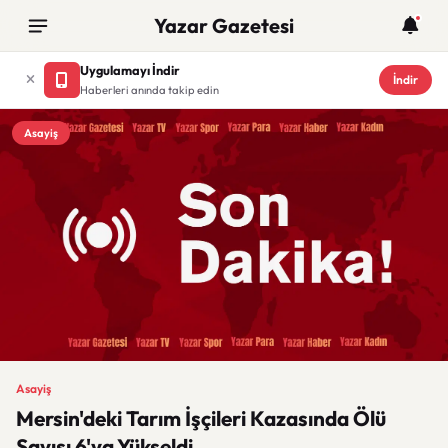
Yazar Gazetesi
Uygulamayı İndir
İndir
Haberleri anında takip edin
Asayiş
Asayiş
Mersin'deki Tarım İşçileri Kazasında Ölü
Sayısı 6'ya Yükseldi