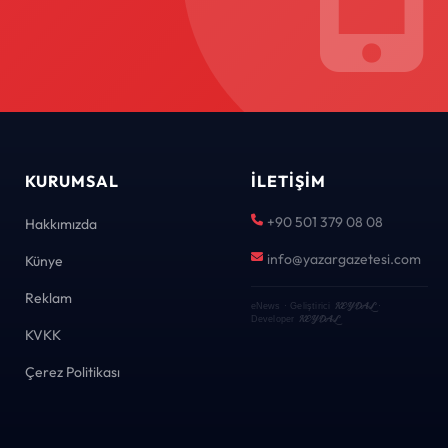
KURUMSAL
İLETIŞIM
+90 501 379 08 08
Hakkımızda
info@yazargazetesi.com
Künye
Reklam
KEYDAL
eNews · Geliştirici
·
KEYDAL
Developer
KVKK
Çerez Politikası