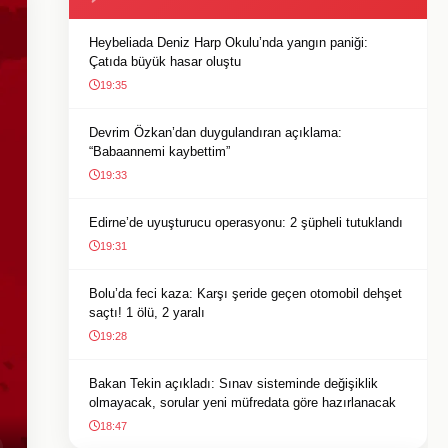
Heybeliada Deniz Harp Okulu’nda yangın paniği:
Çatıda büyük hasar oluştu
19:35
Devrim Özkan’dan duygulandıran açıklama:
“Babaannemi kaybettim”
19:33
Edirne’de uyuşturucu operasyonu: 2 şüpheli tutuklandı
19:31
Bolu’da feci kaza: Karşı şeride geçen otomobil dehşet
saçtı! 1 ölü, 2 yaralı
19:28
Bakan Tekin açıkladı: Sınav sisteminde değişiklik
olmayacak, sorular yeni müfredata göre hazırlanacak
18:47