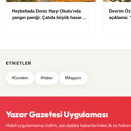
Heybeliada Deniz Harp Okulu’nda
Devrim Öz
yangın paniği: Çatıda büyük hasar
açıklama:
oluştu
ETIKETLER
#Gundem
#Haber
#Magazin
Yazar Gazetesi Uygulaması
Mobil uygulamamızı indirin, son dakika haberlerinden ilk siz haber