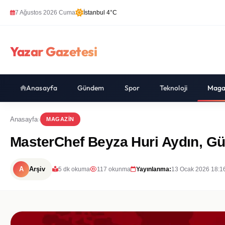
7 Ağustos 2026 Cuma
İstanbul 4°C
Yazar Gazetesi
Anasayfa
Gündem
Spor
Teknoloji
Maga
Anasayfa
MAGAZIN
MasterChef Beyza Huri Aydın, Güz
A
Arşiv
5 dk okuma
117 okunma
Yayınlanma:
13 Ocak 2026 18:1