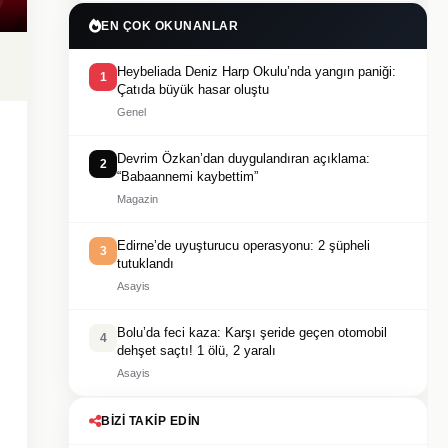
EN ÇOK OKUNANLAR
Heybeliada Deniz Harp Okulu’nda yangın paniği:
1
Çatıda büyük hasar oluştu
Genel
Devrim Özkan’dan duygulandıran açıklama:
2
“Babaannemi kaybettim”
Magazin
Edirne’de uyuşturucu operasyonu: 2 şüpheli
3
tutuklandı
Asayis
Bolu’da feci kaza: Karşı şeride geçen otomobil
4
dehşet saçtı! 1 ölü, 2 yaralı
Asayis
BIZI TAKIP EDIN