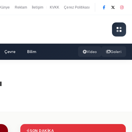
Künye
Reklam
İletişim
KVKK
Çerez Politikası
|
Çevre
Bilim
Video
Galeri
ı
SON DAKIKA