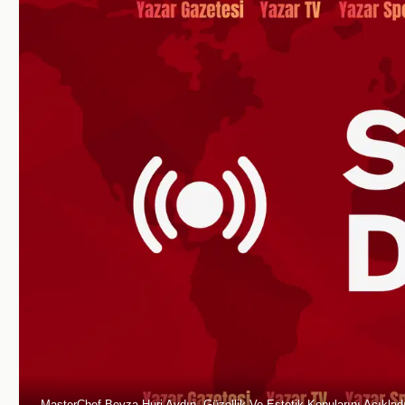
MasterChef Beyza Huri Aydın, Güzellik Ve Estetik Konularını Açıklad